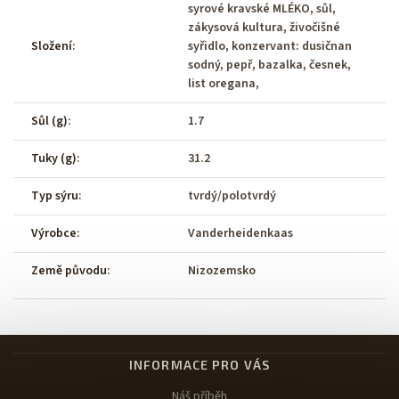
syrové kravské MLÉKO, sůl,
zákysová kultura, živočišné
Složení
:
syřidlo, konzervant: dusičnan
sodný, pepř, bazalka, česnek,
list oregana,
Sůl (g)
:
1.7
Tuky (g)
:
31.2
Typ sýru
:
tvrdý/polotvrdý
Výrobce
:
Vanderheidenkaas
Země původu
:
Nizozemsko
INFORMACE PRO VÁS
Náš příběh