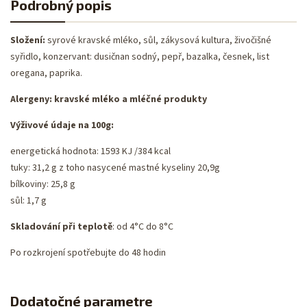
Podrobný popis
Složení:
syrové kravské mléko, sůl, zákysová kultura, živočišné
syřidlo, konzervant: dusičnan sodný, pepř, bazalka, česnek, list
oregana, paprika.
Alergeny:
kravské mléko a mléčné produkty
Výživové údaje na 100g:
energetická hodnota: 1593 KJ /384 kcal
tuky: 31,2 g z toho nasycené mastné kyseliny 20,9g
bílkoviny: 25,8 g
sůl: 1,7 g
Skladování při teplotě
: od 4°C do 8°C
Po rozkrojení spotřebujte do 48 hodin
Dodatočné parametre