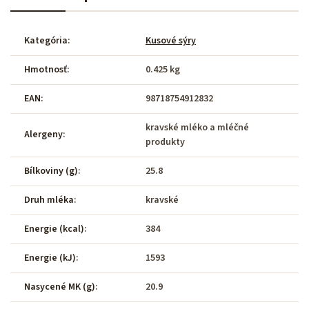
Kategória
:
Kusové sýry
Hmotnosť
:
0.425 kg
EAN
:
98718754912832
kravské mléko a mléčné
Alergeny
:
produkty
Bílkoviny (g)
:
25.8
Druh mléka
:
kravské
Energie (kcal)
:
384
Energie (kJ)
:
1593
Nasycené MK (g)
:
20.9