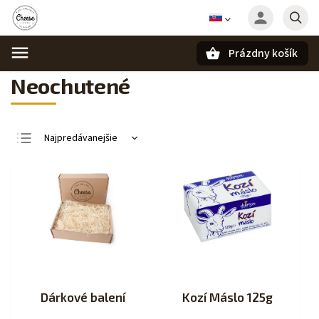
Prázdny košík
Hľadať
Neochutené
Najpredávanejšie
Najlacnejšie
Najdrahšie
Abecedne
Dárkové balení
Kozí Máslo 125g