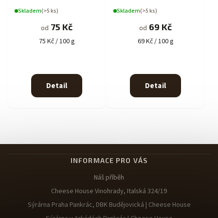
Skladem
(>5 ks)
Skladem
(>5 ks)
75 Kč
69 Kč
od
od
75 Kč / 100 g
69 Kč / 100 g
Detail
Detail
INFORMACE PRO VÁS
Náš příběh
Cheese House Vinohrady, Italská 324/19
Sýrárna Praha Pankrác, DBK Budějovická | Cheese House