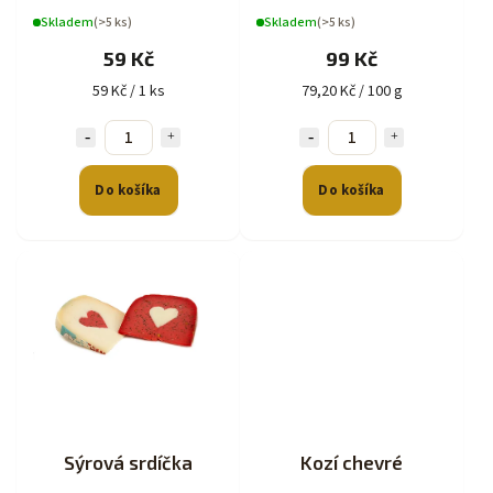
Skladem
(>5 ks)
Skladem
(>5 ks)
59 Kč
99 Kč
59 Kč / 1 ks
79,20 Kč / 100 g
Do košíka
Do košíka
Sýrová srdíčka
Kozí chevré