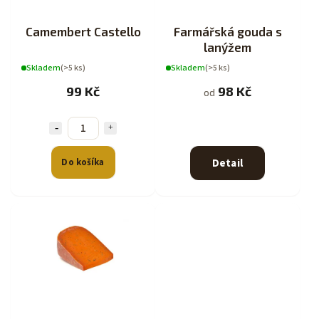
Camembert Castello
Farmářská gouda s
lanýžem
Skladem
(>5 ks)
Skladem
(>5 ks)
99 Kč
98 Kč
od
Do košíka
Detail