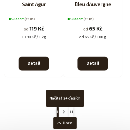
Saint Agur
Bleu dAuvergne
Skladem
(>5 ks)
Skladem
(>5 ks)
119 Kč
65 Kč
od
od
1 190 Kč / 1 kg
od 65 Kč / 100 g
Detail
Detail
Načítať 24 ďalších
1
11
Hore