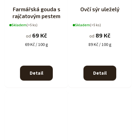
Farmářská gouda s
Ovčí sýr uleželý
rajčatovým pestem
Skladem
(>5 ks)
Skladem
(>5 ks)
69 Kč
89 Kč
od
od
69 Kč / 100 g
89 Kč / 100 g
Detail
Detail