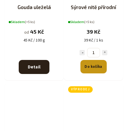
Gouda uleželá
Sýrové nitě přírodní
Skladem
(>5 ks)
Skladem
(>5 ks)
45 Kč
39 Kč
od
45 Kč / 100 g
39 Kč / 1 ks
Detail
Do košíka
VÝPRODEJ