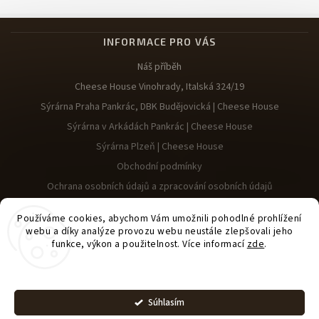
INFORMACE PRO VÁS
Náš příběh
Cheese House Vinohrady, Italská 324/19
Sýrárna Praha Pankrác, DBK Budějovická | Cheese House
Sýrárna v Arkádách Pankrác | Cheese House
Sýrárna Plzeň | Cheese House
Obchodní podmínky
Ochrana osobních údajů a zpracování osobních údajů
Reklamace
Používáme cookies, abychom Vám umožnili pohodlné prohlížení
webu a díky analýze provozu webu neustále zlepšovali jeho
funkce, výkon a použitelnost. Více informací
zde
.
Nastavenie
Upraviť nastavenie
Copyright 2026
Cheese House
. Všetky práva vyhradené.
Súhlasím
cookies
Vytvořil
Shoptet
| Design
Shoptak.cz