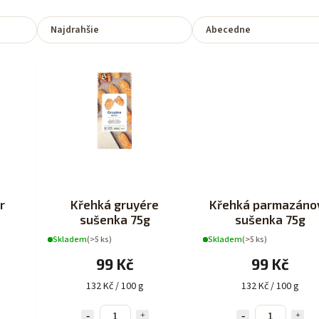
Najdrahšie
Abecedne
r
Křehká gruyére
Křehká parmazáno
sušenka 75g
sušenka 75g
Skladem
(>5 ks)
Skladem
(>5 ks)
99 Kč
99 Kč
132 Kč / 100 g
132 Kč / 100 g