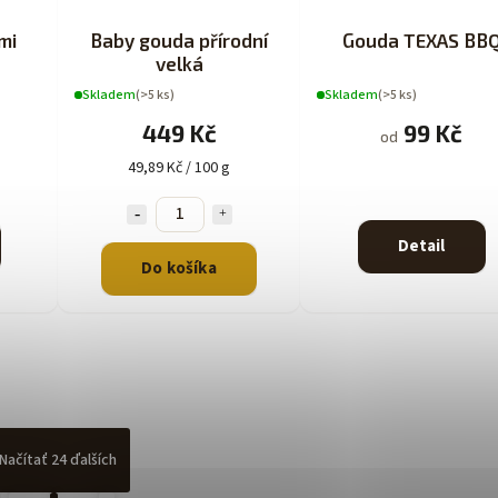
mi
Baby gouda přírodní
Gouda TEXAS BB
velká
Skladem
(>5 ks)
Skladem
(>5 ks)
449 Kč
99 Kč
od
49,89 Kč / 100 g
Detail
Do košíka
Načítať 24 ďalších