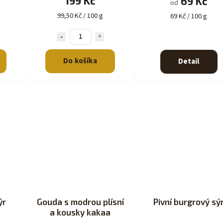
199 Kč
69 Kč
od
99,50 Kč / 100 g
69 Kč / 100 g
Do košíka
Detail
ýr
Gouda s modrou plísní
Pivní burgrový sý
a kousky kakaa