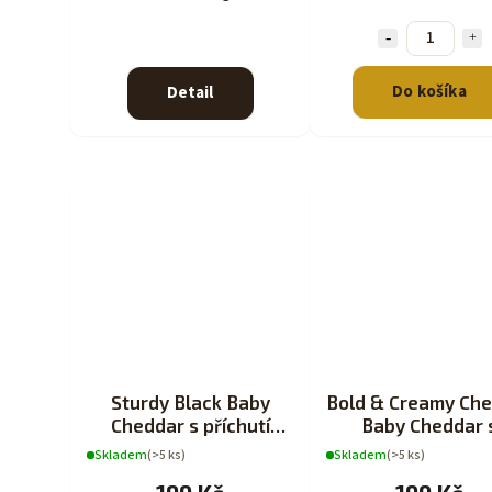
Do košíka
Detail
Sturdy Black Baby
Bold & Creamy Ch
Cheddar s příchutí
Baby Cheddar 
200g
příchutí 200g
Skladem
(>5 ks)
Skladem
(>5 ks)