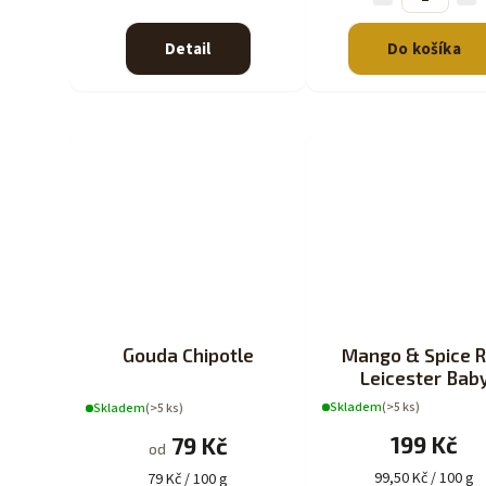
Detail
Do košíka
Gouda Chipotle
Mango & Spice 
Leicester Bab
Cheddar s příchu
Skladem
(>5 ks)
Skladem
(>5 ks)
200g
199 Kč
79 Kč
od
99,50 Kč / 100 g
79 Kč / 100 g