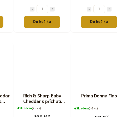
Do košíka
Do košíka
eddar
Rich & Sharp Baby
Prima Donna Fino
s
Cheddar s příchutí
200g
Skladem
(>5 ks)
Skladem
(>5 ks)