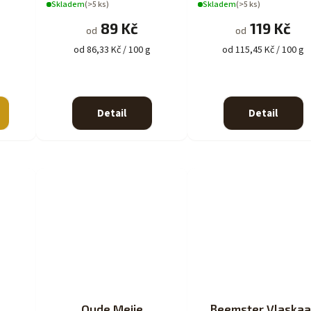
Skladem
(>5 ks)
Skladem
(>5 ks)
89 Kč
119 Kč
od
od
od 86,33 Kč / 100 g
od 115,45 Kč / 100 g
Detail
Detail
Oude Meije
Beemster Vlaskaa