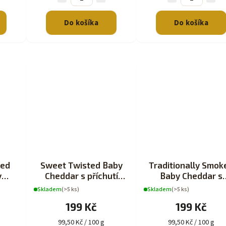
Do košíka
Do košíka
Red
Sweet Twisted Baby
Traditionally Smok
y
Cheddar s příchutí
Baby Cheddar s
tí
200g
příchutí 200g
Skladem
(>5 ks)
Skladem
(>5 ks)
199 Kč
199 Kč
99,50 Kč / 100 g
99,50 Kč / 100 g