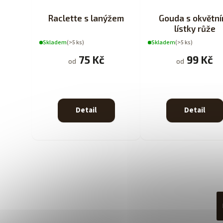
Raclette s lanýžem
Gouda s okvětní
lístky růže
Skladem
(>5 ks)
Skladem
(>5 ks)
75 Kč
99 Kč
od
od
Detail
Detail