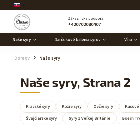
Zákaznícka podpora:
+420702080407
Naše syry
Darčekové balenia syrov
Vína
Domov
Naše syry
/
Naše syry
, Strana 2
Kravské sýry
Kozie syry
Ovčie syry
Kusové 
Švajčiarske syry
Syry z Veľkej Británie
Boern Tr