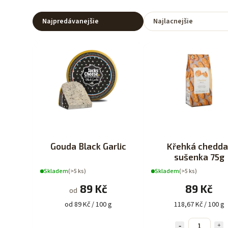
Najpredávanejšie
Najlacnejšie
Gouda Black Garlic
Křehká chedda
sušenka 75g
Skladem
(>5 ks)
Skladem
(>5 ks)
89 Kč
89 Kč
od
od 89 Kč / 100 g
118,67 Kč / 100 g