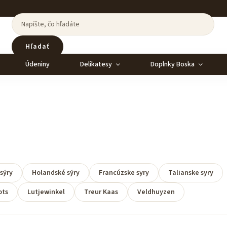
Hľadať
Údeniny
Delikatesy
Doplnky Boska
sýry
Holandské sýry
Francúzske syry
Talianske syry
ots
Lutjewinkel
Treur Kaas
Veldhuyzen