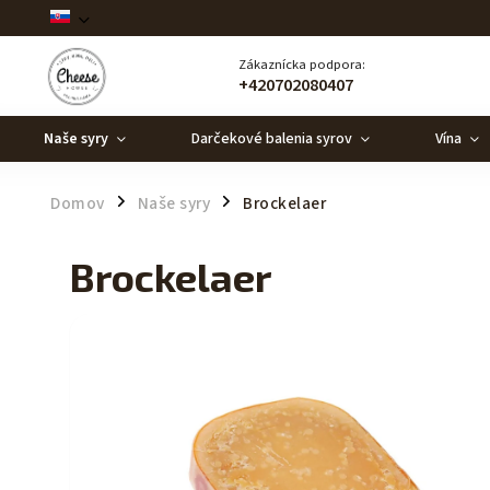
Zákaznícka podpora:
+420702080407
Naše syry
Darčekové balenia syrov
Vína
Domov
Naše syry
Brockelaer
/
/
Brockelaer