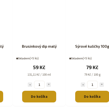
lý
Brusinkový dip malý
Sýrové kuličky 100
(>5 ks)
(>5 ks)
Skladem
Skladem
59 Kč
79 Kč
131,11 Kč / 100 ml
79 Kč / 100 g
Do košíka
Do košíka