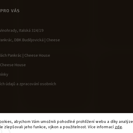
 PRO VÁS
inohrady, Italská 324/19
Pankrác, DBK Budějovická | Cheese
dách Pankrác | Cheese House
| Cheese House
ínky
ch údajů a zpracování osobních
okies, abychom Vám umožnili pohodlné prohlížení webu a díky analýz
e zlepšovali jeho funkce, výkon a použitelnost. Více informací
zde
.