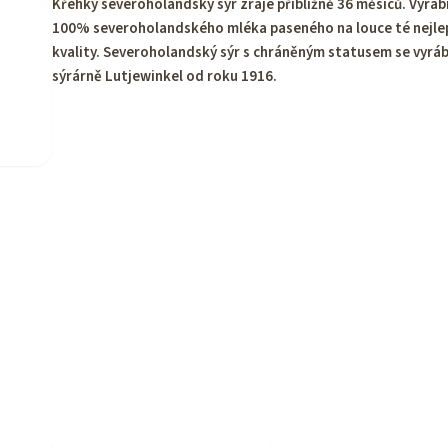
Křehký severoholandský sýr zraje přibližně 36 měsíců. Vyrábí
100% severoholandského mléka paseného na louce té nejle
kvality. Severoholandský sýr s chráněným statusem se vyráb
sýrárně Lutjewinkel od roku 1916.