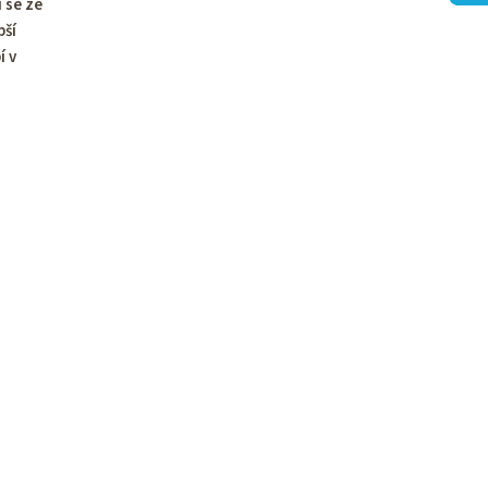
 se ze
pší
í v