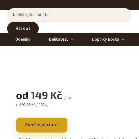
Hľadať
Údeniny
Delikatesy
Doplnky Boska
od
149 Kč
/ ks
od 90,09 Kč / 100 g
Zvoľte variant