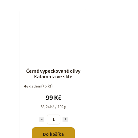
Černé vypeckované olivy
Kalamata ve skle
(>5 ks)
Skladem
99 Kč
58,24 Kč / 100 g
Do košíka