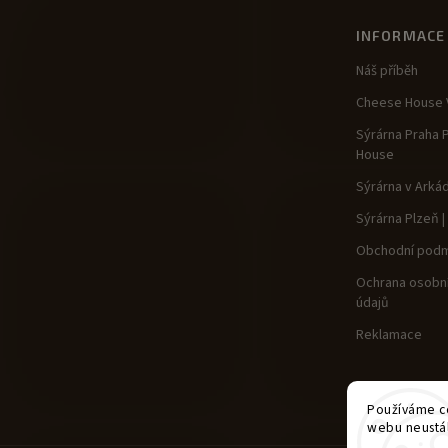
INFORMACE
Náš příběh
Cheese House V
Sýrárna Praha 
House
Sýrárna v Arká
Sýrárna Plzeň 
Obchodní podm
Ochrana osobní
údajů
Reklamace
Používáme co
webu neustál