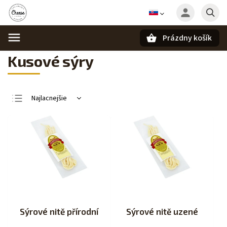
Prázdny košík
Hľadať
Kusové sýry
Najlacnejšie
Najpredávanejšie
Najdrahšie
Abecedne
Sýrové nitě přírodní
Sýrové nitě uzené