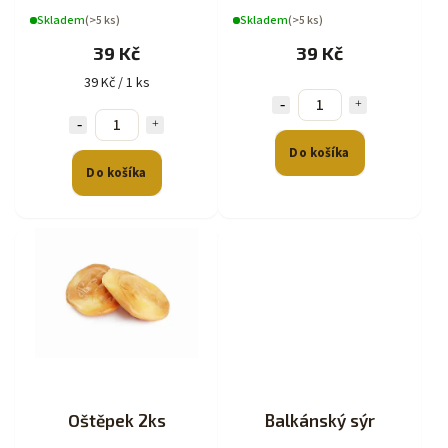
Skladem
(>5 ks)
Skladem
(>5 ks)
39 Kč
39 Kč
39 Kč / 1 ks
Do košíka
Do košíka
Oštěpek 2ks
Balkánský sýr