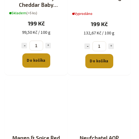
Cheddar Baby
Cheddar s příchutí
Skladem
(>5 ks)
Vyprodáno
200g
199 Kč
199 Kč
99,50 Kč / 100 g
132,67 Kč / 100 g
Do košíka
Do košíka
Mango & Spice Red
Neufchatel AOP