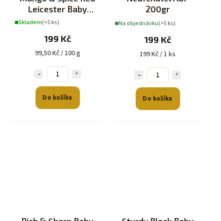
Leicester Baby
200gr
Cheddar s příchutí
Skladem
(>5 ks)
Na objednávku
(>5 ks)
200g
199 Kč
199 Kč
99,50 Kč / 100 g
199 Kč / 1 ks
Do košíka
Do košíka
Rich & Sharp Baby
Sturdy Black Baby