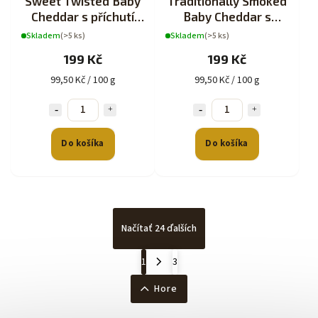
Sweet Twisted Baby
Traditionally Smoked
Cheddar s příchutí
Baby Cheddar s
200g
příchutí 200g
Skladem
(>5 ks)
Skladem
(>5 ks)
199 Kč
199 Kč
99,50 Kč / 100 g
99,50 Kč / 100 g
Do košíka
Do košíka
Načítať 24 ďalších
1
3
Hore