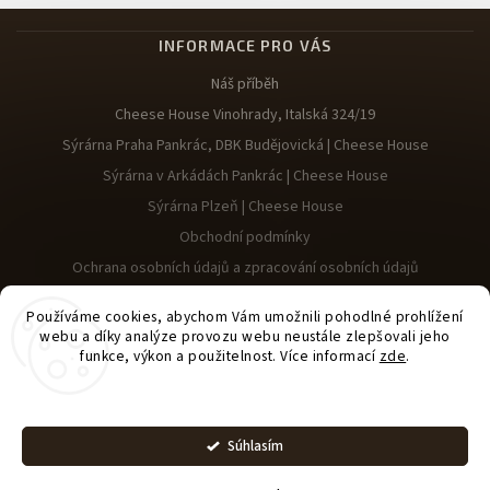
INFORMACE PRO VÁS
Náš příběh
Cheese House Vinohrady, Italská 324/19
Sýrárna Praha Pankrác, DBK Budějovická | Cheese House
Sýrárna v Arkádách Pankrác | Cheese House
Sýrárna Plzeň | Cheese House
Obchodní podmínky
Ochrana osobních údajů a zpracování osobních údajů
Reklamace
Používáme cookies, abychom Vám umožnili pohodlné prohlížení
webu a díky analýze provozu webu neustále zlepšovali jeho
funkce, výkon a použitelnost. Více informací
zde
.
Nastavenie
Upraviť nastavenie
Copyright 2026
Cheese House
. Všetky práva vyhradené.
Súhlasím
cookies
Vytvořil
Shoptet
| Design
Shoptak.cz