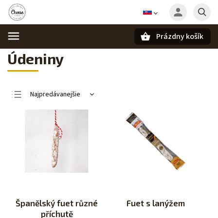
Prázdny košík
Hľadať
Údeniny
Najpredávanejšie
Najlacnejšie
Najdrahšie
Abecedne
Španělský fuet různé
Fuet s lanýžem
příchutě