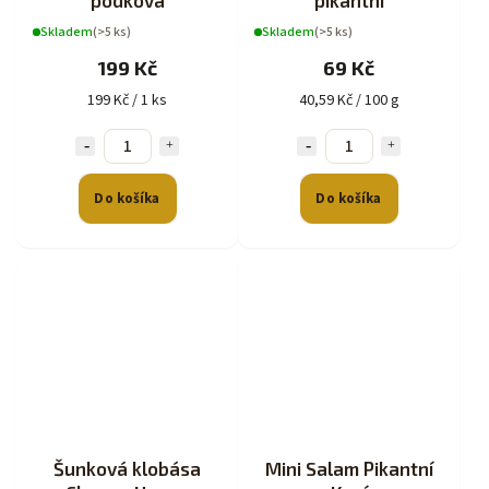
podkova
pikantní
Skladem
(>5 ks)
Skladem
(>5 ks)
199 Kč
69 Kč
199 Kč / 1 ks
40,59 Kč / 100 g
Do košíka
Do košíka
Šunková klobása
Mini Salam Pikantní