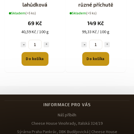
lahůdková
různé příchutě
Skladem
(>5 ks)
Skladem
(>5 ks)
69 Kč
149 Kč
40,59 Kč / 100 g
99,33 Kč / 100 g
Do košíka
Do košíka
INFORMACE PRO VÁS
Náš příběh
Cheese House Vinohrady, Italská 324/19
Sýrárna Praha Pankrác, DBK Budějovická | Cheese House