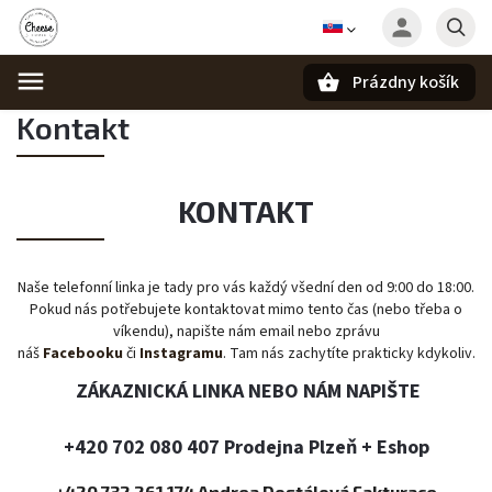
Prázdny košík
Kontakt
Hľadať
KONTAKT
Naše telefonní linka je tady pro vás každý všední den od 9:00 do 18:00.
Pokud nás potřebujete kontaktovat mimo tento čas (nebo třeba o
víkendu), napište nám email nebo zprávu
náš
Facebooku
či
Instagramu
. Tam nás zachytíte prakticky kdykoliv.
ZÁKAZNICKÁ LINKA NEBO NÁM NAPIŠTE
+420 702 080 407 Prodejna Plzeň + Eshop
+420 732 261 174 Andrea Dostálová Fakturace