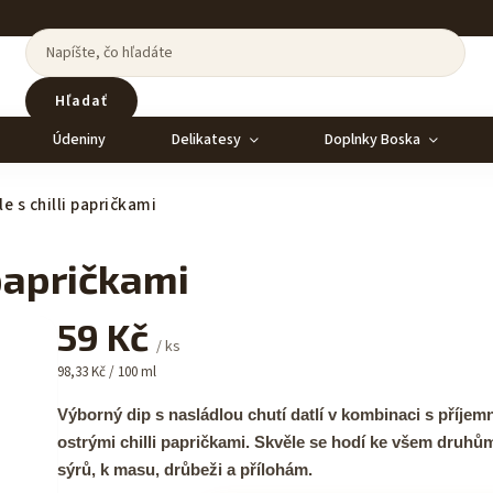
Hľadať
Údeniny
Delikatesy
Doplnky Boska
e s chilli papričkami
 papričkami
59 Kč
/ ks
98,33 Kč / 100 ml
Výborný dip s nasládlou chutí datlí v kombinaci s příjem
ostrými chilli papričkami. Skvěle se hodí ke všem druhů
sýrů, k masu, drůbeži a přílohám.