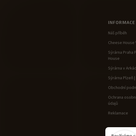
INFORMACE
Náš příběh
Cheese House V
Sýrárna Praha 
House
Sýrárna v Arká
Sýrárna Plzeň 
Obchodní podm
Ochrana osobní
údajů
Reklamace
Používáme co