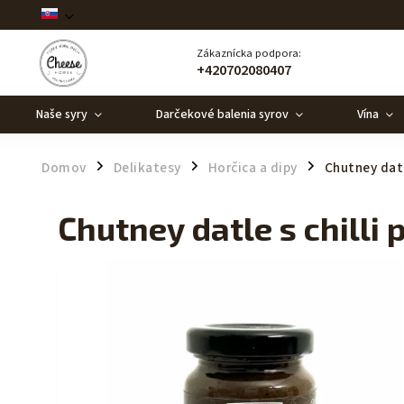
Zákaznícka podpora:
+420702080407
Naše syry
Darčekové balenia syrov
Vína
Domov
Delikatesy
Horčica a dipy
Chutney datl
/
/
/
Chutney datle s chilli