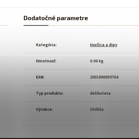
Dodatočné parametre
Kategória
:
Horčica a dipy
Hmotnosť
:
0.06 kg
EAN
:
2001800059764
Typ produktu
:
delikatesa
Výrobce
:
Chillila