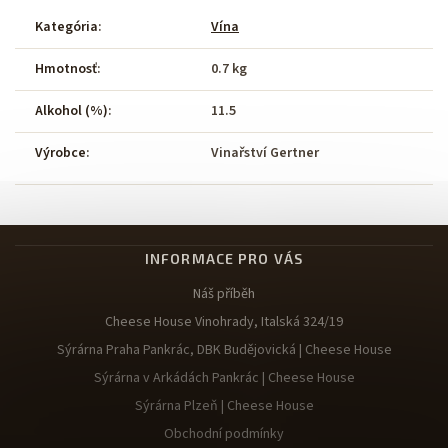
Kategória
:
Vína
Hmotnosť
:
0.7 kg
Alkohol (%)
:
11.5
Výrobce
:
Vinařství Gertner
INFORMACE PRO VÁS
Náš příběh
Cheese House Vinohrady, Italská 324/19
Sýrárna Praha Pankrác, DBK Budějovická | Cheese House
Sýrárna v Arkádách Pankrác | Cheese House
Sýrárna Plzeň | Cheese House
Obchodní podmínky