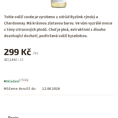
Tohle svěží cuvée je vyrobeno z odrůd Ryzlink rýnský a
Chardonnay. Má krásnou zlatavou barvu. Ve vůni vyzrálé ovoce
s tóny citrusových plodů. Chuť je plná, extraktivní s dlouho
doznívající dochutí, podtržená svěží kyselinkou.
299 Kč
/ ks
427,14 Kč / 1 l
(>5 ks)
Skladem
Môžeme doručiť do:
12.08.2026
Popis