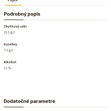
Podrobný popis
Zbytkový cukr
25.5
g/l
Kyseliny
7.3
g/l
Alkohol
12
%
Dodatočné parametre