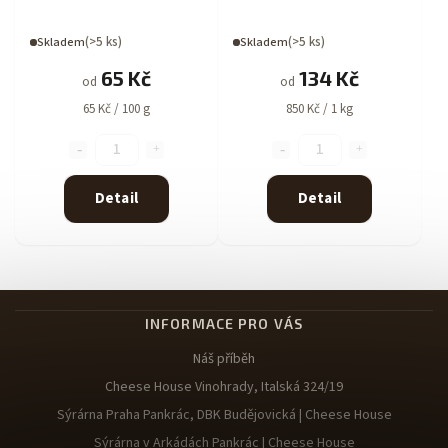
(>5 ks)
(>5 ks)
Skladem
Skladem
65 Kč
134 Kč
od
od
65 Kč / 100 g
850 Kč / 1 kg
Detail
Detail
INFORMACE PRO VÁS
Náš příběh
Cheese House Vinohrady, Italská 324/19
Sýrárna Praha Pankrác, DBK Budějovická | Cheese House
Sýrárna v Arkádách Pankrác | Cheese House