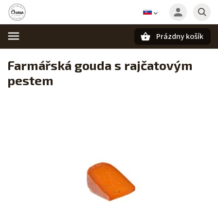
Prázdny košík
Hľadať
Farmářská gouda s rajčatovým
pestem