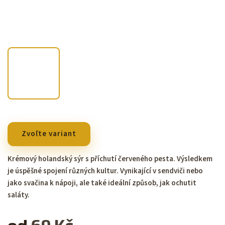
Zvoľte variant
Krémový holandský sýr s příchutí červeného pesta. Výsledkem
je úspěšné spojení různých kultur. Vynikající v sendviči nebo
jako svačina k nápoji, ale také ideální způsob, jak ochutit
saláty.
od
69 Kč