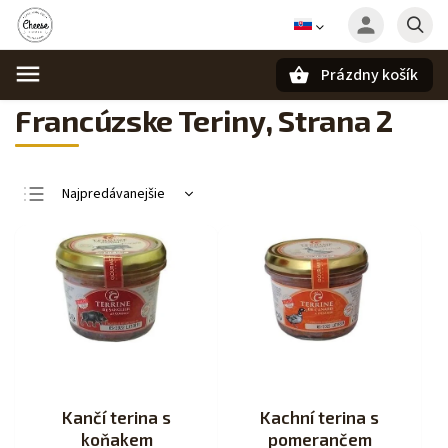
Prázdny košík
Hľadať
Francúzske Teriny
, Strana 2
Najpredávanejšie
Najlacnejšie
Najdrahšie
Abecedne
Kančí terina s
Kachní terina s
koňakem
pomerančem