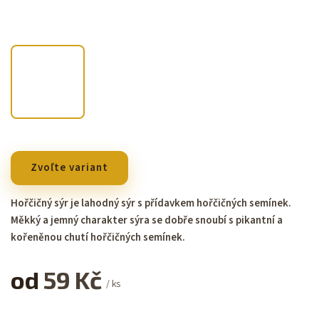
Zvoľte variant
Hořčičný sýr je lahodný sýr s přídavkem hořčičných semínek.
Měkký a jemný charakter sýra se dobře snoubí s pikantní a
kořeněnou chutí hořčičných semínek.
od
59 Kč
/ ks