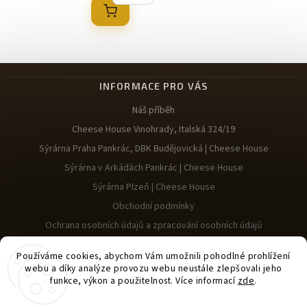
INFORMACE PRO VÁS
Náš příběh
Cheese House Vinohrady, Italská 324/19
Sýrárna Praha Pankrác, DBK Budějovická | Cheese House
Sýrárna v Arkádách Pankrác | Cheese House
Sýrárna Plzeň | Cheese House
Obchodní podmínky
Ochrana osobních údajů a zpracování osobních údajů
Reklamace
Používáme cookies, abychom Vám umožnili pohodlné prohlížení
webu a díky analýze provozu webu neustále zlepšovali jeho
funkce, výkon a použitelnost. Více informací
zde
.
Nastavenie