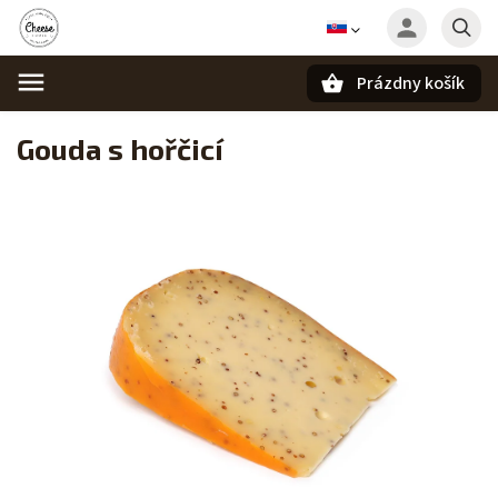
Prázdny košík
Hľadať
Gouda s hořčicí