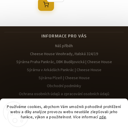
INFORMACE PRO VÁS
Náš příběh
Cheese House Vinohrady, Italská 324/19
Sýrárna Praha Pankrác, DBK Budějovická | Cheese House
Sýrárna v Arkádách Pankrác | Cheese House
Sýrárna Plzeň | Cheese House
Obchodní podmínky
Ochrana osobních údajů a zpracování osobních údajů
Reklamace
Používáme cookies, abychom Vám umožnili pohodlné prohlížení
webu a díky analýze provozu webu neustále zlepšovali jeho
funkce, výkon a použitelnost. Více informací
zde
.
Nastavenie