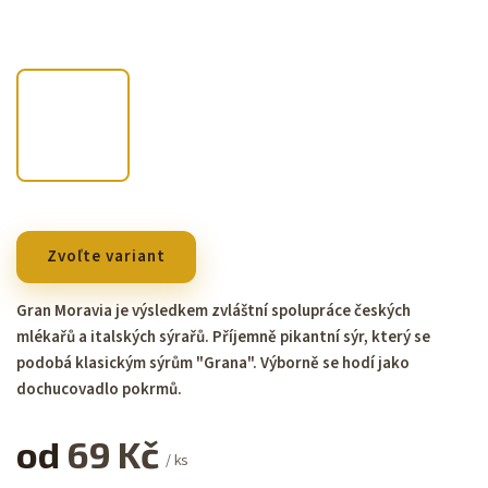
Zvoľte variant
Gran Moravia je výsledkem zvláštní spolupráce českých
mlékařů a italských sýrařů. Příjemně pikantní sýr, který se
podobá klasickým sýrům "Grana". Výborně se hodí jako
dochucovadlo pokrmů.
od
69 Kč
/ ks