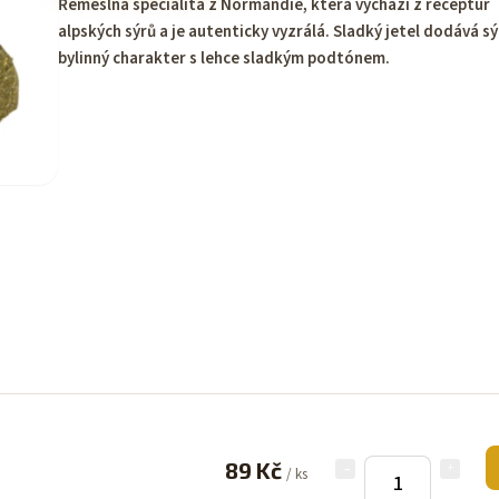
Řemeslná specialita z Normandie, která vychází z receptur
alpských sýrů a je autenticky vyzrálá. Sladký jetel dodává s
bylinný charakter s lehce sladkým podtónem.
89 Kč
/ ks