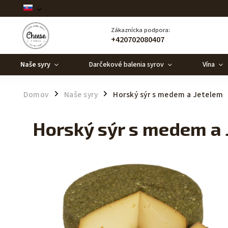
Zákaznícka podpora:
+420702080407
Naše syry
Darčekové balenia syrov
Vína
Domov
Naše syry
Horský sýr s medem a Jetelem
/
/
Horský sýr s medem a 