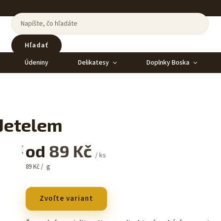
Hľadať
Údeniny
Delikatesy
Doplnky Boska
Jetelem
od
89 Kč
/ ks
89 Kč / g
Zvoľte variant