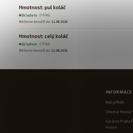
Hmotnost: pul koláč
(>5 ks)
Skladem
Môžeme doručiť do:
11.08.2026
Hmotnost: celý koláč
(>5 ks)
Skladem
Môžeme doručiť do:
11.08.2026
INFORMACE
Náš příběh
Cheese House V
Sýrárna Praha 
House