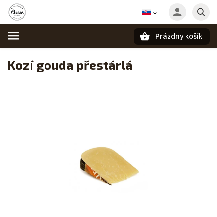
Prázdny košík
Hľadať
Kozí gouda přestárlá