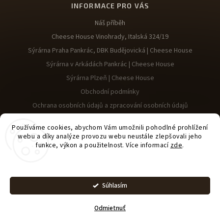
INFORMACE PRO VÁS
Náš příběh
Cheese House Vinohrady, Italská 324/19
Sýrárna Praha Pankrác, DBK Budějovická | Cheese House
Sýrárna v Arkádách Pankrác | Cheese House
Sýrárna Plzeň | Cheese House
Obchodní podmínky
Ochrana osobních údajů a zpracování osobních údajů
Reklamace
Používáme cookies, abychom Vám umožnili pohodlné prohlížení
webu a díky analýze provozu webu neustále zlepšovali jeho
funkce, výkon a použitelnost. Více informací
zde
.
Nastavenie
Upraviť nastavenie
Copyright 2026
Cheese House
. Všetky práva vyhradené.
Súhlasím
cookies
Vytvořil
Shoptet
| Design
Shoptak.cz
Odmietnuť
Vaše rodinná sýrárna vás vítá!