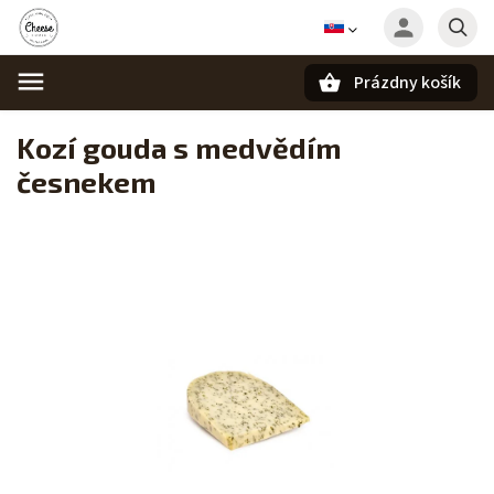
Prázdny košík
Hľadať
Kozí gouda s medvědím
česnekem