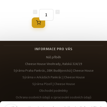
INFORMACE PRO VÁS
Náš příběh
Cheese House Vinohrady, Italská 324/19
Sýrárna Praha Pankrác, DBK Budějovická | Cheese House
Sýrárna v Arkádách Pankrác | Cheese House
Sýrárna Plzeň | Cheese House
Obchodní podmínky
Ochrana osobních údajů a zpracování osobních údajů
Reklamace