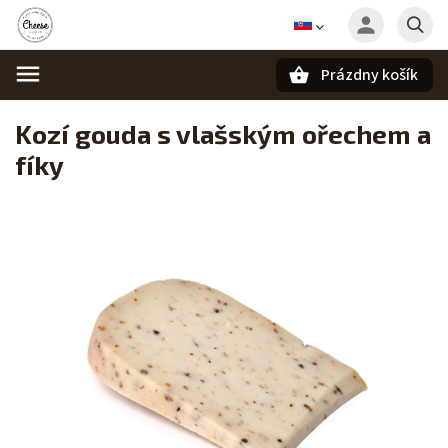
Prázdny košík
Hľadať
Kozí gouda s vlašským ořechem a
fíky