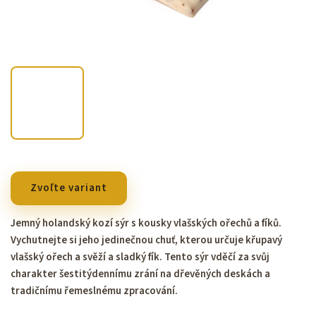
Zvoľte variant
Jemný holandský kozí sýr s kousky vlašských ořechů a fíků.
Vychutnejte si jeho jedinečnou chuť, kterou určuje křupavý
vlašský ořech a svěží a sladký fík. Tento sýr vděčí za svůj
charakter šestitýdennímu zrání na dřevěných deskách a
tradičnímu řemeslnému zpracování.