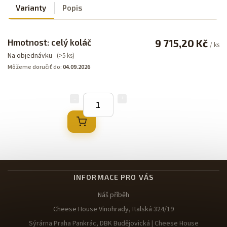
Varianty
Popis
Hmotnost: celý koláč
9 715,20 Kč
/ ks
Na objednávku
(>5 ks)
Môžeme doručiť do:
04.09.2026
INFORMACE PRO VÁS
Náš příběh
Cheese House Vinohrady, Italská 324/19
Sýrárna Praha Pankrác, DBK Budějovická | Cheese House