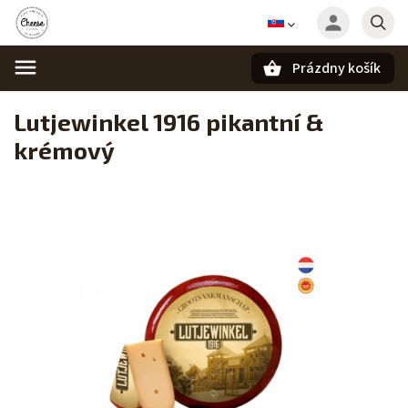
Prázdny košík
Hľadať
Lutjewinkel 1916 pikantní &
krémový