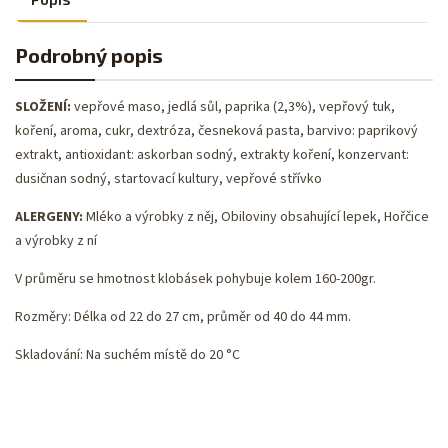
Podrobný popis
SLOŽENÍ:
vepřové maso, jedlá sůl, paprika (2,3%), vepřový tuk,
koření, aroma, cukr, dextróza, česneková pasta, barvivo: paprikový
extrakt, antioxidant: askorban sodný, extrakty koření, konzervant:
dusičnan sodný, startovací kultury, vepřové střívko
ALERGENY:
Mléko a výrobky z něj,
Obiloviny obsahující lepek, Hořčice
a výrobky z ní
V průměru se hmotnost klobásek pohybuje kolem 160-200gr.
Rozměry: Délka od 22 do 27 cm, průměr od 40 do 44 mm.
Skladování: Na suchém místě do 20 °C