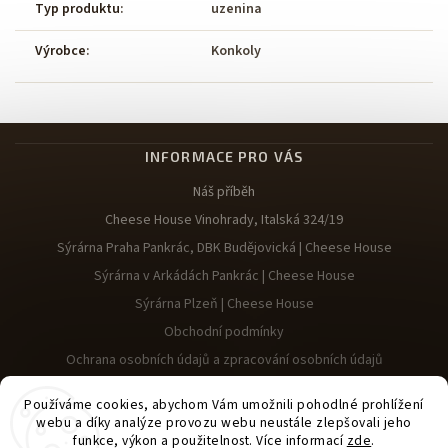
Typ produktu
:
uzenina
Výrobce
:
Konkoly
INFORMACE PRO VÁS
Náš příběh
Cheese House Vinohrady, Italská 324/19
Sýrárna Praha Pankrác, DBK Budějovická | Cheese House
Sýrárna v Arkádách Pankrác | Cheese House
Sýrárna Plzeň | Cheese House
Obchodní podmínky
Ochrana osobních údajů a zpracování osobních údajů
Reklamace
Používáme cookies, abychom Vám umožnili pohodlné prohlížení
webu a díky analýze provozu webu neustále zlepšovali jeho
funkce, výkon a použitelnost. Více informací
zde
.