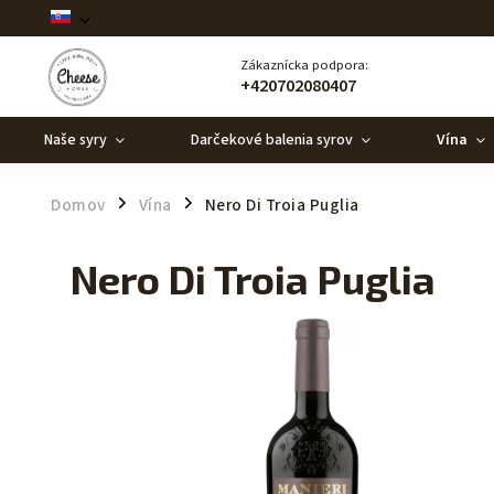
Zákaznícka podpora:
+420702080407
Naše syry
Darčekové balenia syrov
Vína
Domov
Vína
Nero Di Troia Puglia
/
/
Nero Di Troia Puglia