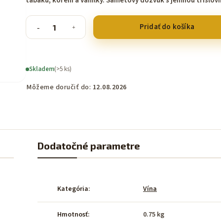
tabáku, koření a vanilky. Sametový dozvuk s jemnou tříslov
Pridať do košíka
Skladem
(>5 ks)
Môžeme doručiť do:
12.08.2026
Dodatočné parametre
Kategória
:
Vína
Hmotnosť
:
0.75 kg