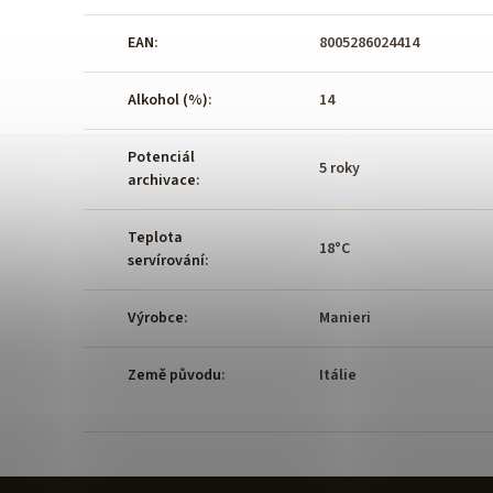
EAN
:
8005286024414
Alkohol (%)
:
14
Potenciál
5 roky
archivace
:
Teplota
18°C
servírování
:
Výrobce
:
Manieri
Země původu
:
Itálie