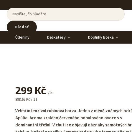
Hľadať
Údeniny
Delikatesy
Doplnky Boska
299 Kč
/ ks
398,67 Kč / 1 l
Velmi intenzivní rubínová barva. Jedna z méně známých odr
Apúlie. Aroma zralého červeného bobulového ovoce s s
dominantní třešní. V chuti se objevují náznaky samotných h