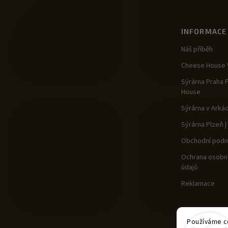
INFORMACE
Náš příběh
Cheese House V
Sýrárna Praha 
House
Sýrárna v Arká
Sýrárna Plzeň 
Obchodní podm
Ochrana osobní
údajů
Reklamace
Používáme co