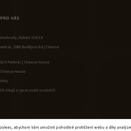
 PRO VÁS
inohrady, Italská 324/19
Pankrác, DBK Budějovická | Cheese
dách Pankrác | Cheese House
| Cheese House
ínky
ch údajů a zpracování osobních
okies, abychom Vám umožnili pohodlné prohlížení webu a díky analýz