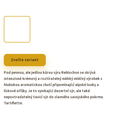
Zvoľte variant
Pod pevnou, ale jedlou kůrou sýru Reblochon se skrývá
intenzivně krémový a roztíratelný měkký mléčný výrobek s
hlubokou aromatickou chutí připomínající alpské louky a
lískové oříšky. Je to vynikající dezertní sýr, ale také
nepostradatelný tavicí sýr do slavného savojského pokrmu
Tartiflette.