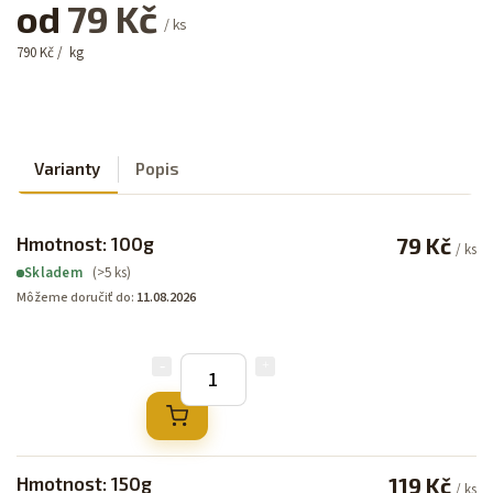
od
79 Kč
/ ks
790 Kč / kg
Varianty
Popis
Hmotnost: 100g
79 Kč
/ ks
(>5 ks)
Skladem
Môžeme doručiť do:
11.08.2026
Hmotnost: 150g
119 Kč
/ ks