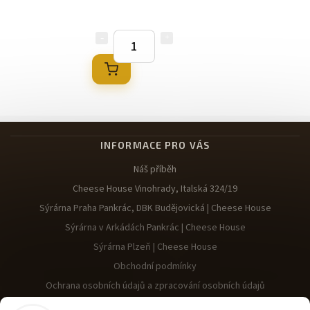
INFORMACE PRO VÁS
Náš příběh
Cheese House Vinohrady, Italská 324/19
Sýrárna Praha Pankrác, DBK Budějovická | Cheese House
Sýrárna v Arkádách Pankrác | Cheese House
Sýrárna Plzeň | Cheese House
Obchodní podmínky
Ochrana osobních údajů a zpracování osobních údajů
Reklamace