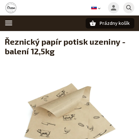
Prázdny košík
Hľadať
Řeznický papír potisk uzeniny -
balení 12,5kg