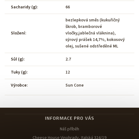
Sacharidy (g)
:
66
bezlepková směs (kukuřičný
škrob, bramborové
Složení
:
vločky,jablečná vláknina),
sýrový prášek 14,7%, kokosový
olej, sušené odstředěné ML
Sůl (g)
:
2.7
Tuky (g)
:
12
Výrobce
:
Sun Cone
INFORMACE PRO VÁS
Náš příběh
Cheese House Vinohrady, Italská 324/19