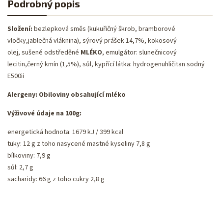
Podrobný popis
Složení:
bezlepková směs (kukuřičný škrob, bramborové
vločky,jablečná vláknina), sýrový prášek 14,7%, kokosový
olej, sušené odstředěné
MLÉKO
, emulgátor: slunečnicový
lecitin,černý kmín (1,5%), sůl, kypřící látka: hydrogenuhličitan sodný
E500ii
Alergeny: Obiloviny obsahující mléko
Výživové údaje na 100g:
energetická hodnota: 1679 kJ / 399 kcal
tuky: 12 g z toho nasycené mastné kyseliny 7,8 g
bílkoviny: 7,9 g
sůl: 2,7 g
sacharidy: 66 g z toho cukry 2,8 g