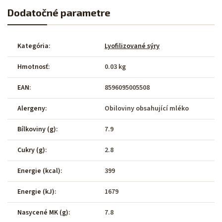
Dodatočné parametre
Kategória
:
Lyofilizované sýry
Hmotnosť
:
0.03 kg
EAN
:
8596095005508
Alergeny
:
Obiloviny obsahující mléko
Bílkoviny (g)
:
7.9
Cukry (g)
:
2.8
Energie (kcal)
:
399
Energie (kJ)
:
1679
Nasycené MK (g)
:
7.8