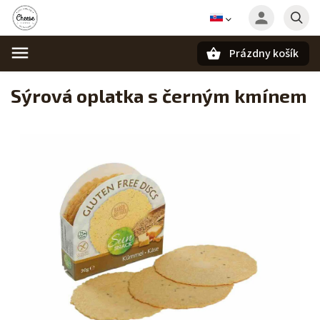
Prázdny košík
Hľadať
Sýrová oplatka s černým kmínem