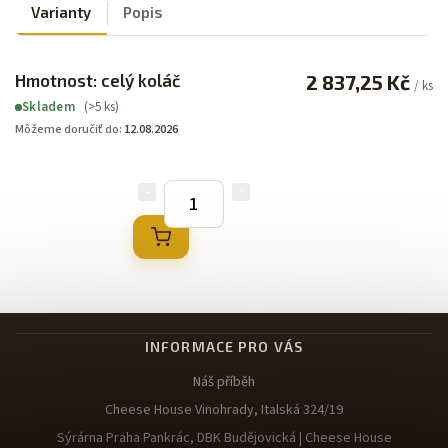
Varianty
Popis
Hmotnost: celý koláč
2 837,25 Kč
/ ks
(>5 ks)
Skladem
Môžeme doručiť do:
12.08.2026
INFORMACE PRO VÁS
Náš příběh
Cheese House Vinohrady, Italská 324/19
Sýrárna Praha Pankrác, DBK Budějovická | Cheese House