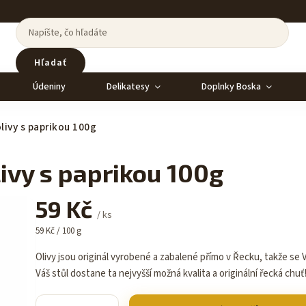
Hľadať
Údeniny
Delikatesy
Doplnky Boska
livy s paprikou 100g
ivy s paprikou 100g
59 Kč
/ ks
59 Kč / 100 g
Olivy jsou originál vyrobené a zabalené přímo v Řecku, takže se
Váš stůl dostane ta nejvyšší možná kvalita a originální řecká chuť