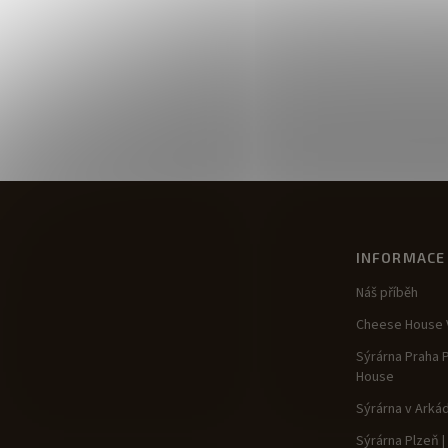
INFORMACE
Náš příběh
Cheese House V
Sýrárna Praha 
House
Sýrárna v Arká
Sýrárna Plzeň 