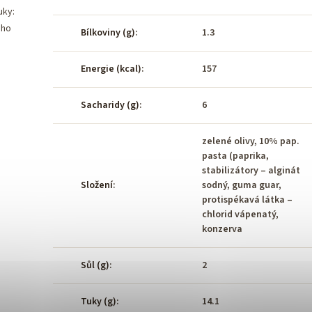
uky:
oho
Bílkoviny (g)
:
1.3
Energie (kcal)
:
157
Sacharidy (g)
:
6
zelené olivy, 10% pap.
pasta (paprika,
stabilizátory – alginát
Složení
:
sodný, guma guar,
protispékavá látka –
chlorid vápenatý,
konzerva
Sůl (g)
:
2
Tuky (g)
:
14.1