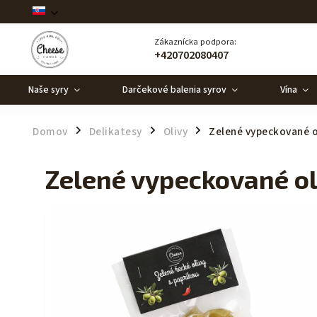
Zákaznícka podpora:
+420702080407
Naše syry
Darčekové balenia syrov
Vína
Domov
Delikatesy
Olivy
Zelené vypeckované o
/
/
/
Zelené vypeckované ol