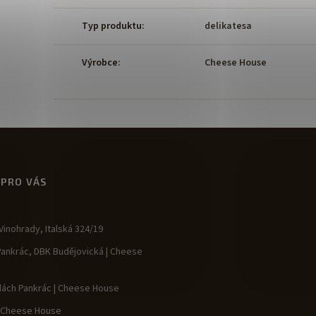
Typ produktu
:
delikatesa
Výrobce
:
Cheese House
 PRO VÁS
inohrady, Italská 324/19
Pankrác, DBK Budějovická | Cheese
dách Pankrác | Cheese House
| Cheese House