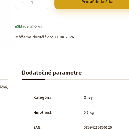
Pridať do košíka
Skladem
(>5 ks)
Môžeme doručiť do:
11.08.2026
Dodatočné parametre
éčná,
Kategória
:
Olivy
Hmotnosť
:
0.1 kg
EAN
:
08594215850120