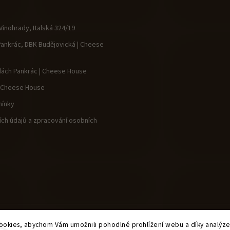
inohrady, Italská 324/19
Pankrác, DBK Budějovická | Cheese
dách Pankrác | Cheese House
| Cheese House
ínky
ch údajů a zpracování osobních
okies, abychom Vám umožnili pohodlné prohlížení webu a díky analýz