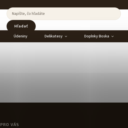
Hľadať
Údeniny
Delikatesy
Doplnky Boska
 PRO VÁS