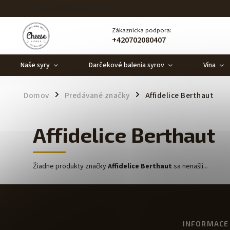
VAŠE RODINNÁ SÝRÁRNA VÁS VÍTÁ!
Zákaznícka podpora:
+420702080407
Naše syry
Darčekové balenia syrov
Vína
Domov
Predávané značky
Affidelice Berthaut
/
/
Affidelice Berthaut
Žiadne produkty značky
Affidelice Berthaut
sa nenašli...
INFORMACE