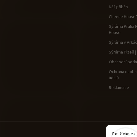
Náš příběh
Cheese House V
Sýrárna Praha 
House
Sýrárna v Arká
Sýrárna Plzeň 
Obchodní podm
Ochrana osobní
údajů
Reklamace
Používáme co