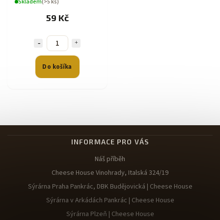
Skladem
(>5 ks)
59 Kč
Do košíka
INFORMACE PRO VÁS
Náš příběh
Cheese House Vinohrady, Italská 324/19
Sýrárna Praha Pankrác, DBK Budějovická | Cheese House
Sýrárna v Arkádách Pankrác | Cheese House
Sýrárna Plzeň | Cheese House