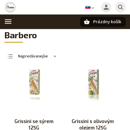
Prázdny košík
Hľadať
Barbero
Najpredávanejšie
Najlacnejšie
Najdrahšie
Abecedne
Grissini se sýrem
Grissini s olivovým
125G
olejem 125G