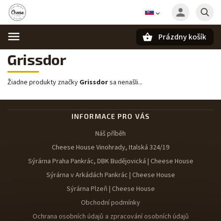
Prázdny košík
Hľadať
Grissdor
Žiadne produkty značky
Grissdor
sa nenašli...
INFORMACE PRO VÁS
Náš příběh
Cheese House Vinohrady, Italská 324/19
Sýrárna Praha Pankrác, DBK Budějovická | Cheese House
Sýrárna v Arkádách Pankrác | Cheese House
Sýrárna Plzeň | Cheese House
Obchodní podmínky
Ochrana osobních údajů a zpracování osobních údajů