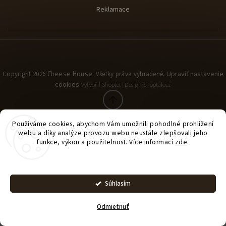
Reklamace
Upraviť nastavenie
Copyright 2026
Cheese House
. Všetky práva vyhradené.
cookies
Vytvořil
Shoptet
| Design
Shoptak.cz
Používáme cookies, abychom Vám umožnili pohodlné prohlížení
webu a díky analýze provozu webu neustále zlepšovali jeho
funkce, výkon a použitelnost. Více informací
zde
.
Nastavenie
Súhlasím
Odmietnuť
Vaše rodinná sýrárna vás vítá!