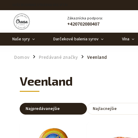
VAŠE RODINNÁ SÝRÁRNA VÁS VÍTÁ!
Zákaznícka podpora:
+420702080407
Naše syry
Darčekové balenia syrov
Vína
Domov
Predávané značky
Veenland
/
/
Veenland
Najpredávanejšie
Najlacnejšie