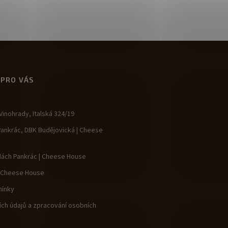
 PRO VÁS
inohrady, Italská 324/19
Pankrác, DBK Budějovická | Cheese
dách Pankrác | Cheese House
| Cheese House
ínky
ch údajů a zpracování osobních