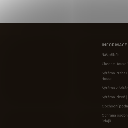
INFORMACE
Náš příběh
Cheese House V
Sýrárna Praha 
House
Sýrárna v Arká
Sýrárna Plzeň 
Obchodní podm
Ochrana osobní
údajů