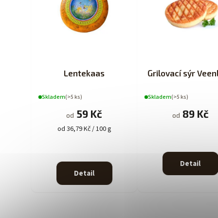
Lentekaas
Grilovací sýr Veen
Skladem
(>5 ks)
Skladem
(>5 ks)
59 Kč
89 Kč
od
od
od 36,79 Kč / 100 g
Detail
Detail