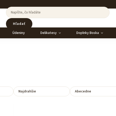
Hľadať
Údeniny
Delikatesy
Doplnky Boska
Najdrahšie
Abecedne