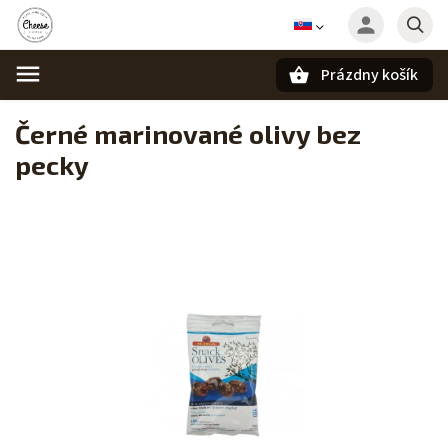
Prázdny košík
Hľadať
Černé marinované olivy bez
pecky