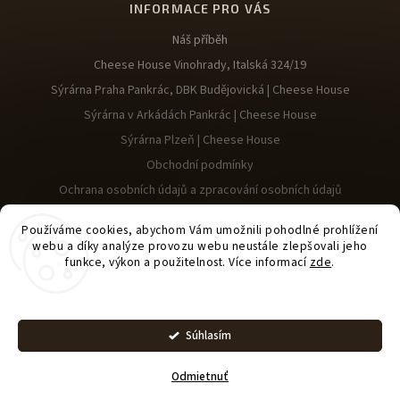
INFORMACE PRO VÁS
Náš příběh
Cheese House Vinohrady, Italská 324/19
Sýrárna Praha Pankrác, DBK Budějovická | Cheese House
Sýrárna v Arkádách Pankrác | Cheese House
Sýrárna Plzeň | Cheese House
Obchodní podmínky
Ochrana osobních údajů a zpracování osobních údajů
Reklamace
Používáme cookies, abychom Vám umožnili pohodlné prohlížení
webu a díky analýze provozu webu neustále zlepšovali jeho
funkce, výkon a použitelnost. Více informací
zde
.
Nastavenie
Upraviť nastavenie
Copyright 2026
Cheese House
. Všetky práva vyhradené.
Súhlasím
cookies
Vytvořil
Shoptet
| Design
Shoptak.cz
Pridať do košíka
Odmietnuť
Vaše rodinná sýrárna vás vítá!