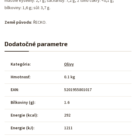
mastné kyseliny: 2,7 g; sacharidy: 7,2 g, z toho cukry: <0,1 g;
bílkoviny: 1,6 g; sůl: 3,7 g.
Země původu
: ŘECKO.
Dodatočné parametre
Kategória
:
Olivy
Hmotnosť
:
0.1 kg
EAN
:
5201955801017
Bílkoviny (g)
:
1.6
Energie (kcal)
:
292
Energie (kJ)
:
1211