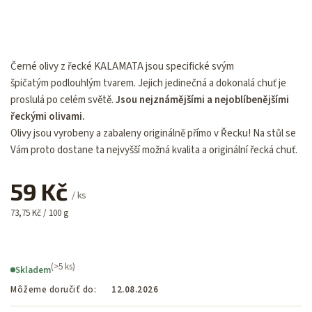
Černé olivy z řecké KALAMATA jsou specifické svým
špičatým podlouhlým tvarem. Jejich jedinečná a dokonalá chuť je
proslulá po celém světě.
Jsou nejznámějšími a nejoblíbenějšími
řeckými olivami.
Olivy jsou vyrobeny a zabaleny originálně přímo v Řecku! Na stůl se
Vám proto dostane ta nejvyšší možná kvalita a originální řecká chuť.
59 Kč
/ ks
73,75 Kč / 100 g
(>5 ks)
Skladem
Môžeme doručiť do:
12.08.2026