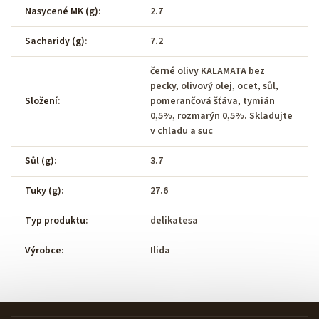
Nasycené MK (g)
:
2.7
Sacharidy (g)
:
7.2
černé olivy KALAMATA bez
pecky, olivový olej, ocet, sůl,
Složení
:
pomerančová šťáva, tymián
0,5%, rozmarýn 0,5%. Skladujte
v chladu a suc
Sůl (g)
:
3.7
Tuky (g)
:
27.6
Typ produktu
:
delikatesa
Výrobce
:
Ilida