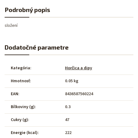
Podrobný popis
složení
Dodatočné parametre
Kategória
:
Horčica a dipy
Hmotnosť
:
0.05 kg
EAN
:
8436587560224
Bílkoviny (g)
:
0.3
Cukry (g)
:
47
Energie (kcal)
:
222