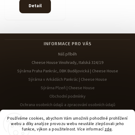
Detail
INFORMACE PRO VÁS
Náš příběh
Cheese House Vinohrady, Italská 324/19
Sýrárna Praha Pankrác, DBK Budějovická | Cheese House
Sýrárna v Arkádách Pankrác | Cheese House
Sýrárna Plzeň | Cheese House
Obchodní podmínky
Ochrana osobních údajů a zpracování osobních údajů
Reklamace
Používáme cookies, abychom Vám umožnili pohodlné prohlížení
webu a díky analýze provozu webu neustále zlepšovali jeho
funkce, výkon a použitelnost. Více informací
zde
.