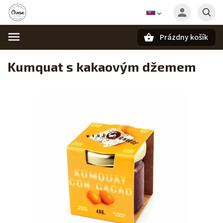
Prázdny košík
Hľadať
Kumquat s kakaovým džemem