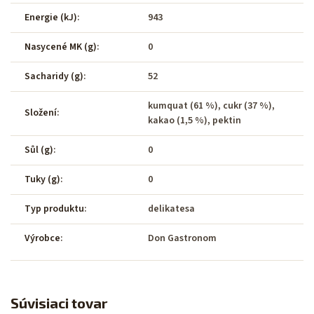
Energie (kJ)
:
943
Nasycené MK (g)
:
0
Sacharidy (g)
:
52
kumquat (61 %), cukr (37 %),
Složení
:
kakao (1,5 %), pektin
Sůl (g)
:
0
Tuky (g)
:
0
Typ produktu
:
delikatesa
Výrobce
:
Don Gastronom
Súvisiaci tovar