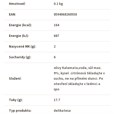
Hmotnosť
:
0.1 kg
EAN
:
8594068260558
Energie (kcal)
:
164
Energie (kJ)
:
687
Nasycené MK (g)
:
2
Sacharidy (g)
:
6
olivy Kalamata,voda, sůl max.
9%, kysel. citrónová Skladujte v
Složení
:
suchu, ne na přímém slunci. Po
otevření skladujte v lednici a
spo
Tuky (g)
:
17.7
Typ produktu
:
delikatesa