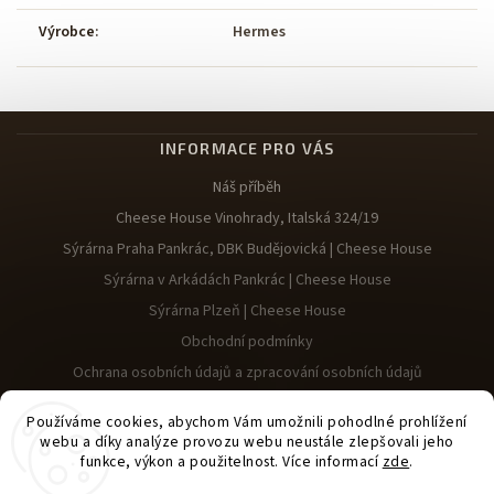
Výrobce
:
Hermes
INFORMACE PRO VÁS
Náš příběh
Cheese House Vinohrady, Italská 324/19
Sýrárna Praha Pankrác, DBK Budějovická | Cheese House
Sýrárna v Arkádách Pankrác | Cheese House
Sýrárna Plzeň | Cheese House
Obchodní podmínky
Ochrana osobních údajů a zpracování osobních údajů
Reklamace
Používáme cookies, abychom Vám umožnili pohodlné prohlížení
webu a díky analýze provozu webu neustále zlepšovali jeho
funkce, výkon a použitelnost. Více informací
zde
.