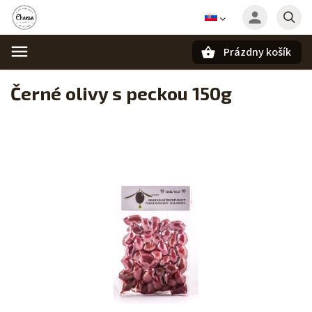
Prázdny košík
Hľadať
Černé olivy s peckou 150g