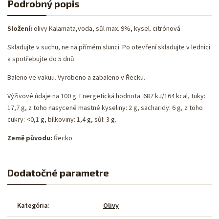
Podrobný popis
Složení:
olivy Kalamata,voda, sůl max. 9%, kysel. citrónová
Skladujte v suchu, ne na přímém slunci. Po otevření skladujte v lednici
a spotřebujte do 5 dnů.
Baleno ve vakuu. Vyrobeno a zabaleno v Řecku.
Výživové údaje na 100 g: Energetická hodnota: 687 kJ/164 kcal, tuky:
17,7 g, z toho nasycené mastné kyseliny: 2 g, sacharidy: 6 g, z toho
cukry: <0,1 g, bílkoviny: 1,4 g, sůl: 3 g.
Země původu:
Řecko.
Dodatočné parametre
Kategória
:
Olivy