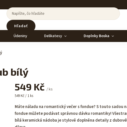
Hľadať
Údeniny
Delikatesy
Doplnky Boska
lý
b bílý
549 Kč
/ ks
549 Kč / 1 ks
Máte náladu na romantický večer s fondue? S touto sadou n
fondue můžete podávat správnou dávku romantiky! Všestr
bílá keramická nádoba je stylově doplněna detaily z dubov