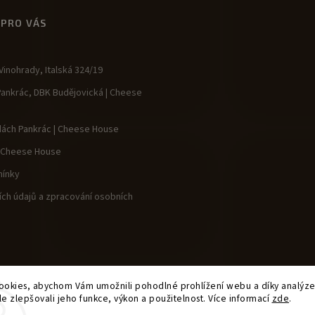
 PRO VÁS
inohrady, Italská 324/19
Pankrác, DBK Budějovická | Cheese
dách Pankrác | Cheese House
| Cheese House
ínky
ch údajů a zpracování osobních
okies, abychom Vám umožnili pohodlné prohlížení webu a díky analýz
e zlepšovali jeho funkce, výkon a použitelnost. Více informací
zde
.