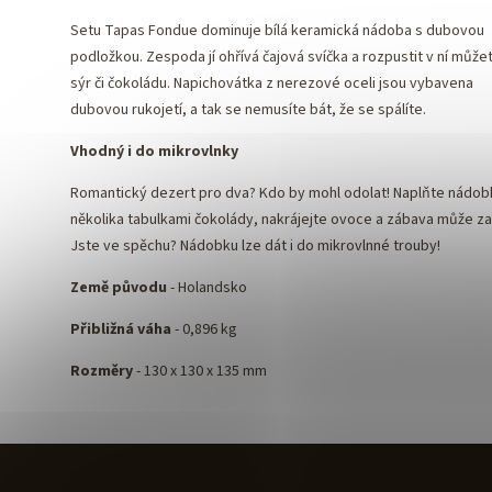
Setu Tapas Fondue dominuje bílá keramická nádoba s dubovou
podložkou. Zespoda jí ohřívá čajová svíčka a rozpustit v ní může
sýr či čokoládu. Napichovátka z nerezové oceli jsou vybavena
dubovou rukojetí, a tak se nemusíte bát, že se spálíte.
Vhodný i do mikrovlnky
Romantický dezert pro dva? Kdo by mohl odolat! Naplňte nádob
několika tabulkami čokolády, nakrájejte ovoce a zábava může zač
Jste ve spěchu? Nádobku lze dát i do mikrovlnné trouby!
Země původu
- Holandsko
Přibližná váha
- 0,896 kg
Rozměry
- 130 x 130 x 135 mm