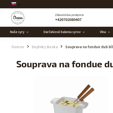
Zákaznícka podpora:
+420702080407
Naše syry
Darčekové balenia syrov
Vína
Domov
Doplnky Boska
Souprava na fondue dub bí
/
/
Souprava na fondue du