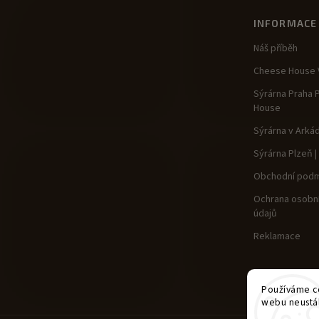
INFORMACE
Náš příběh
Cheese House V
Sýrárna Praha 
House
Sýrárna v Arká
Sýrárna Plzeň 
Obchodní podm
Ochrana osobní
údajů
Reklamace
Používáme co
webu neustál