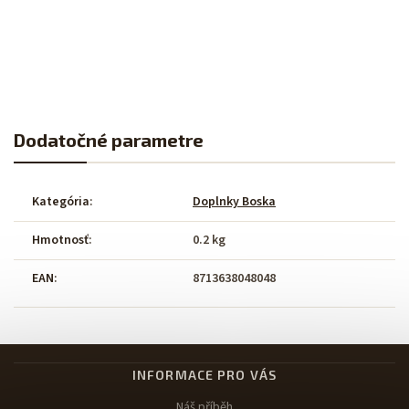
Dodatočné parametre
Kategória
:
Doplnky Boska
Hmotnosť
:
0.2 kg
EAN
:
8713638048048
INFORMACE PRO VÁS
Náš příběh