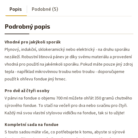
Popis
Podobné (5)
Podrobný popis
Vhodné pro jakýkoli sporák
Plynový, indukční, sklokeramický nebo elektrický - na druhu sporáku
nezáleží. Robustní litinová pánev je díky svému materiálu a provedení
vhodná pro použití na jakémkoli sporáku. Pokud máte pouze jiný zdroj
tepla - například mikrovlnnou troubu nebo troubu - doporučujeme
použít k ohřevu fondue jiný hrnec.
Pro dvě až čtyři osoby
V pánvi na fondue o objemu 700 ml můžete ohřát 350 gramů chutného
sýrového fondue. To stačí na večeři pro dva nebo svačinu pro čtyři.
Každý má svou vlastní stylovou vidličku na fondue, tak si to užijte!
Kompletní sada na fondue
S touto sadou máte vše, co potřebujete k tomu, abyste si sýrové