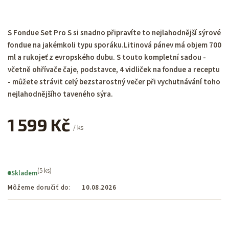
S Fondue Set Pro S si snadno připravíte to nejlahodnější sýrové
fondue na jakémkoli typu sporáku.Litinová pánev má objem 700
ml a rukojeť z evropského dubu. S touto kompletní sadou -
včetně ohřívače čaje, podstavce, 4 vidliček na fondue a receptu
- můžete strávit celý bezstarostný večer při vychutnávání toho
nejlahodnějšího taveného sýra.
1 599 Kč
/ ks
(5 ks)
Skladem
Môžeme doručiť do:
10.08.2026