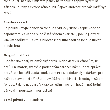
fondue užili naplno. Umístěte pánev na fondue s teplým sýrem na
základnu z litiny a evropského dubu. Čajové ohřívače pro vás udrží sýr
teplý.
Snadno se čistí
Po použití umyjte pánev na fondue a vidličky ručně v teplé vodě se
saponátem. Základna bude čistá během okamžiku, pokud ji otřete
vlhkým hadříkem. Takto si budete moci tuto sadu na fondue užívat
dlouhá léta.
Originální dárek
Hledáte dokonalý valentýnský dárek? Nebo dárek k Vánocům, Dni
otců, Dni matek, svatbě či padesátým narozeninám? Dobrá zpráva:
právě jste ho našli! Sada Fondue Set Pro S je dokonalým dárkem pro
každou slavnostní příležitost. Zvláště v kombinaci s lahodným sýrem
fondue. Pak ho nebo ji překvapíte něčím mnohem hezčím než běžným
dárkovým poukazem, nemyslíte?
Země původu
- Holandsko