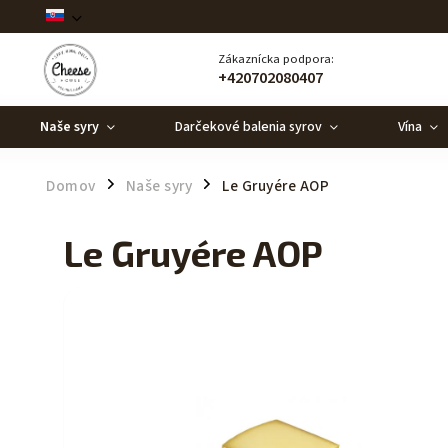
Zákaznícka podpora:
+420702080407
Naše syry
Darčekové balenia syrov
Vína
Domov
Naše syry
Le Gruyére AOP
/
/
Le Gruyére AOP