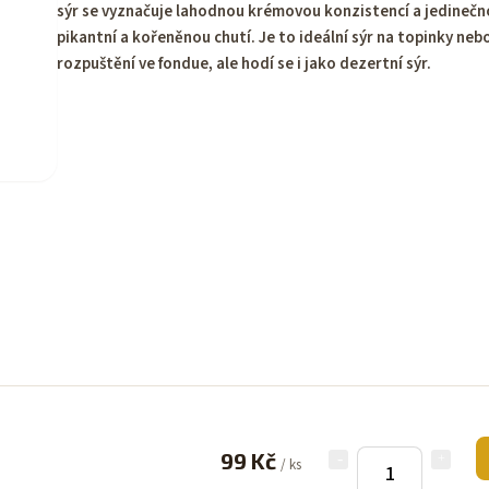
sýr se vyznačuje lahodnou krémovou konzistencí a jedineč
pikantní a kořeněnou chutí. Je to ideální sýr na topinky neb
rozpuštění ve fondue, ale hodí se i jako dezertní sýr.
99 Kč
/ ks