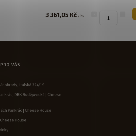
3 361,05 Kč
/ ks
 PRO VÁS
inohrady, Italská 324/19
Pankrác, DBK Budějovická | Cheese
dách Pankrác | Cheese House
| Cheese House
ínky