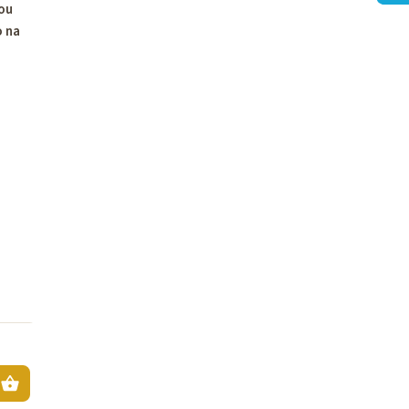
nou
o na