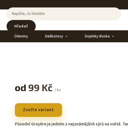
Hľadať
Údeniny
Delikatesy
Doplnky Boska
od
99 Kč
/ ks
Zvoľte variant
Původní Gruyère je jedním z nejznámějších sýrů na světě. T