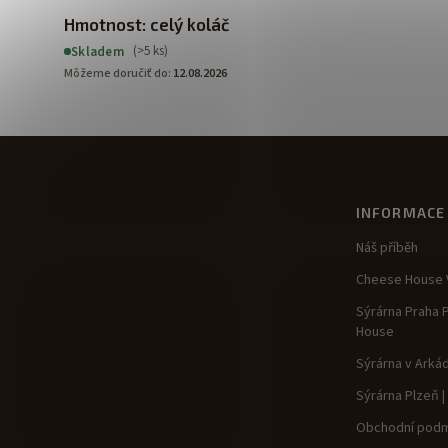
Hmotnost: celý koláč
(>5 ks)
Skladem
Môžeme doručiť do:
12.08.2026
INFORMACE
Náš příběh
Cheese House V
Sýrárna Praha 
House
Sýrárna v Arká
Sýrárna Plzeň 
Obchodní podm