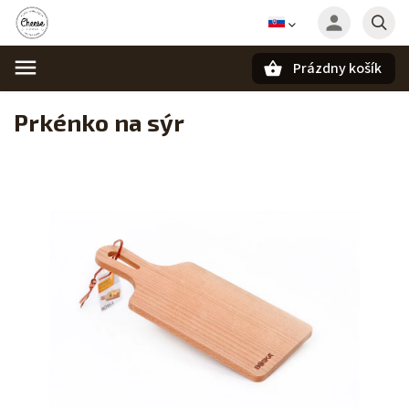
Prázdny košík
Hľadať
Prkénko na sýr