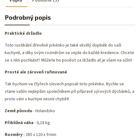
Podrobný popis
Praktické držadlo
Toto rustikální dřevěné prkénko je také skvělý doplněk do vaší
kuchyně, a díky svým rozměrům se vejde do každé kredence. Chcete
se s ním pochlubit? Můžete ho pověsit za držadlo ať je všem na očím!
Prosté ale zároveň rafinované
Tak bychom ve čtyřech slovech popsali toto prkénko. Rychle se
stane vaším nejlepším společníkem při přípravě sýrových dýchánků, a
proto vám v kuchyni nesmí chybět!
Země původu
- Holandsko
Přibližná váha
- 0,18 kg
Rozměry
- 285 x 120 x 9 mm