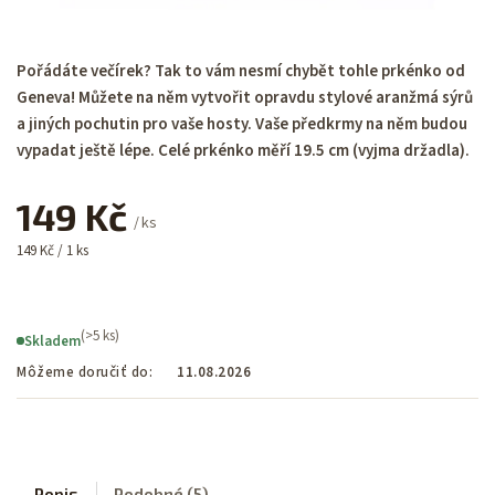
Pořádáte večírek? Tak to vám nesmí chybět tohle prkénko od
Geneva! Můžete na něm vytvořit opravdu stylové aranžmá sýrů
a jiných pochutin pro vaše hosty. Vaše předkrmy na něm budou
vypadat ještě lépe. Celé prkénko měří 19.5 cm (vyjma držadla).
149 Kč
/ ks
149 Kč / 1 ks
(>5 ks)
Skladem
Môžeme doručiť do:
11.08.2026
Popis
Podobné (5)