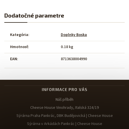
Dodatočné parametre
Kategória
:
Doplnky Boska
Hmotnosť
:
0.18 kg
EAN
:
8713638004990
INFORMACE PRO VÁS
Náš příběh
Cheese House Vinohrady, Italská 324/19
Sýrárna Praha Pankrác, DBK Budějovická | Cheese House
Sýrárna v Arkádách Pankrác | Cheese House