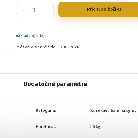
Pridať do košíka
Skladem
(>5 ks)
Môžeme doručiť do:
11.08.2026
Dodatočné parametre
Kategória
:
Darčekové balenia syrov
Hmotnosť
:
0.5 kg