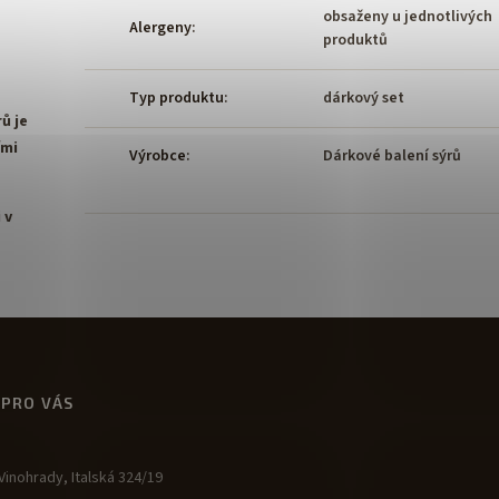
obsaženy u jednotlivých
Alergeny
:
produktů
Typ produktu
:
dárkový set
ů je
ími
Výrobce
:
Dárkové balení sýrů
 v
 PRO VÁS
inohrady, Italská 324/19