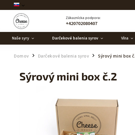
Zákaznícka podpora:
+420702080407
Naše syry
Darčekové balenia syrov
Vína
Domov
Darčekové balenia syrov
Sýrový mini box č
/
/
Sýrový mini box č.2