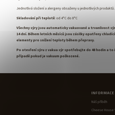
Jednotlivá složení a alergeny obsaženy u jednotlivých produktů.
Skladování při teplotě
: od 4°C do 8°C
Všechny sýry jsou automaticky vakuované a trvanlivost sýr
14 dní. Během letních měsíců jsou zásilky opatřeny chladíc
elementy pro snížení teploty během přepravy.
Po otevření sýru z vakua sýr spotřebujte do 48 hodin a to i
případě pokud je vakuum poškozené.
INFORMACE
Náš příběh
Cheese House V