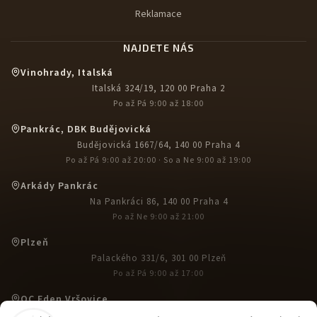
Reklamace
NAJDETE NÁS
Vinohrady, Italská
Italská 324/19, 120 00 Praha 2
Po až Pá 9:00 až 18:00
Pankrác, DBK Budějovická
Budějovická 1667/64, 140 00 Praha 4
Po až Pá 9:00 až 20:00 · So a Ne 9:00 až 19:00
Arkády Pankrác
Na Pankráci 86, 140 00 Praha 4
Po až Ne 9:00 až 21:00
Plzeň
Palackého 331/6, 301 00 Plzeň
Po až Pá 9:00 až 17:00
OC Eden Vršovice
U Slavie 1527, 100 00 Praha 10-Vršovice