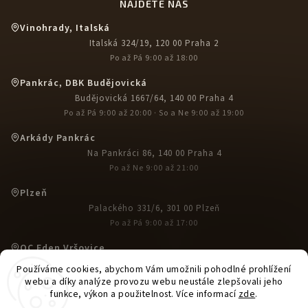
NAJDETE NÁS
Vinohrady, Italská
Italská 324/19, 120 00 Praha 2
Po až Pá 9:00 až 18:00
Pankrác, DBK Budějovická
Budějovická 1667/64, 140 00 Praha 4
Po až Pá 9:00 až 20:00 · So a Ne 9:00 až 19:00
Arkády Pankrác
Na Pankráci 86, 140 00 Praha 4
Po až Ne 9:00 až 21:00
Plzeň
Palackého 331/6, 301 00 Plzeň
Po až Pá 9:00 až 17:00
OC Eden Vršovice
U Slavie 1527, 100 00 Praha 10-Vršovice
Používáme cookies, abychom Vám umožnili pohodlné prohlížení
Po až Ne 9:00 až 21:00
webu a díky analýze provozu webu neustále zlepšovali jeho
funkce, výkon a použitelnost. Více informací
zde
.