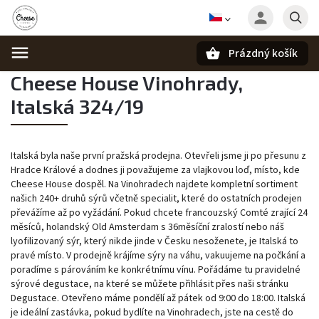
Prázdný košík
Cheese House Vinohrady,
Hledat
Italská 324/19
Italská byla naše první pražská prodejna. Otevřeli jsme ji po přesunu z
Hradce Králové a dodnes ji považujeme za vlajkovou loď, místo, kde
Cheese House dospěl. Na Vinohradech najdete kompletní sortiment
našich 240+ druhů sýrů včetně specialit, které do ostatních prodejen
převážíme až po vyžádání. Pokud chcete francouzský Comté zrající 24
měsíců, holandský Old Amsterdam s 36měsíční zralostí nebo náš
lyofilizovaný sýr, který nikde jinde v Česku nesoženete, je Italská to
pravé místo. V prodejně krájíme sýry na váhu, vakuujeme na počkání a
poradíme s párováním ke konkrétnímu vínu. Pořádáme tu pravidelné
sýrové degustace, na které se můžete přihlásit přes naši stránku
Degustace. Otevřeno máme pondělí až pátek od 9:00 do 18:00. Italská
je ideální zastávka, pokud bydlíte na Vinohradech, jste na cestě do