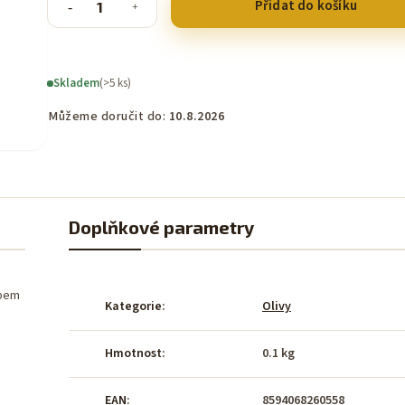
Přidat do košíku
Skladem
(>5 ks)
Můžeme doručit do:
10.8.2026
Doplňkové parametry
e
upem
Kategorie
:
Olivy
Hmotnost
:
0.1 kg
EAN
:
8594068260558