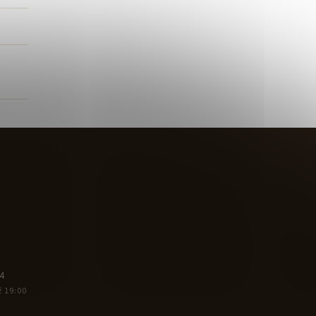
4
ž 19:00