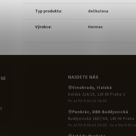
Typ produktu
:
delikatesa
Výrobce
:
Hermes
NAJDETE NÁS
USE
Vinohrady, Italská
Italská 324/19, 120 00 Praha 2
Po až Pá 9:00 až 18:00
ká
Pankrác, DBK Budějovická
Budějovická 1667/64, 140 00 Praha 
Po až Pá 9:00 až 20:00 · So a Ne 9:00 a