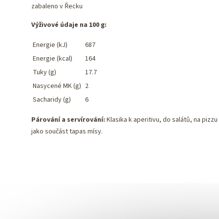
zabaleno v Řecku
Výživové údaje na 100 g:
Energie (kJ)
687
Energie (kcal)
164
Tuky (g)
17.7
Nasycené MK (g)
2
Sacharidy (g)
6
Párování a servírování:
Klasika k aperitivu, do salátů, na pizzu 
jako součást tapas mísy.