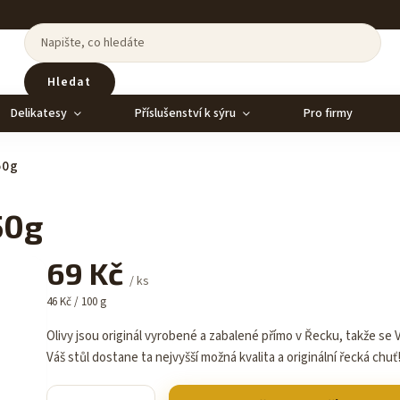
Hledat
Delikatesy
Příslušenství k sýru
Pro firmy
50g
50g
69 Kč
/ ks
46 Kč / 100 g
Olivy jsou originál vyrobené a zabalené přímo v Řecku, takže se
Váš stůl dostane ta nejvyšší možná kvalita a originální řecká chuť