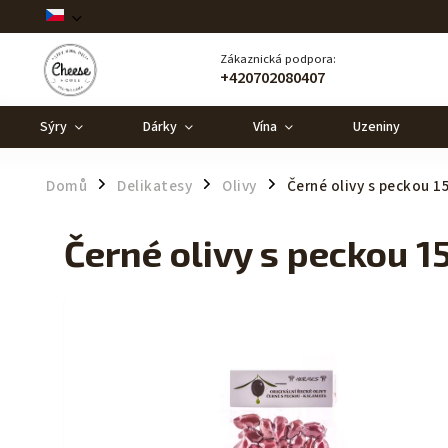
Zákaznická podpora:
+420702080407
Sýry
Dárky
Vína
Uzeniny
Domů
Delikatesy
Olivy
Černé olivy s peckou 1
/
/
/
Černé olivy s peckou 1