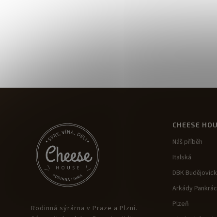
CHEESE HO
Náš příběh
Italská
DBK Budějovic
Arkády Pankrác
Plzeň
Rodinná sýrárna v Praze a Plzni.