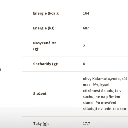
Energie (kcal)
:
164
Energie (kJ)
:
687
Nasycené MK
2
(g)
:
Sacharidy (g)
:
6
i
olivy Kalamata,voda, sůl
max. 9%, kysel.
citrónová Skladujte v
Složení
:
suchu, ne na přímém
slunci. Po otevření
skladujte v lednici a spo
Tuky (g)
:
17.7