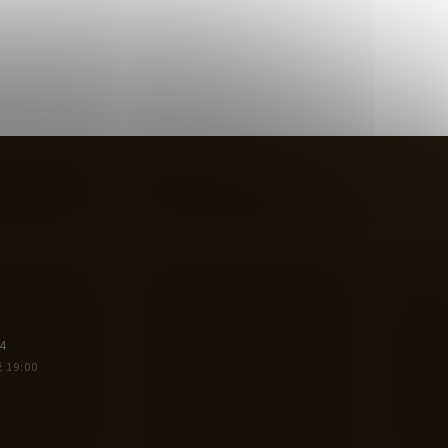
4
ž 19:00