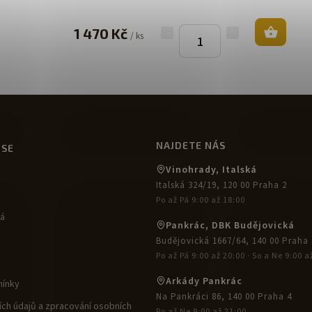
1 470 Kč
/ ks
NAJDETE NÁS
USE
Vinohrady, Italská
Italská 324/19, 120 00 Praha 2
Po až Pá 9:00 až 18:00
ká
Pankrác, DBK Budějovická
Budějovická 1667/64, 140 00 Praha 
Po až Pá 9:00 až 20:00 · So a Ne 9:00 a
Arkády Pankrác
ínky
Na Pankráci 86, 140 00 Praha 4
ch údajů a zpracování osobních
Po až Ne 9:00 až 21:00