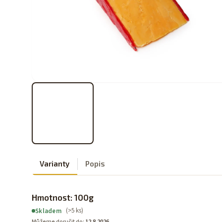
Varianty
Popis
Hmotnost: 100g
(>5 ks)
Skladem
Můžeme doručit do:
12.8.2026