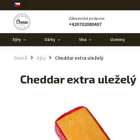
Zákaznická podpora:
+420702080407
Sýry
Dárky
Vína
Uzeniny
Domů
Sýry
Cheddar extra uleželý
/
/
Cheddar extra uleželý