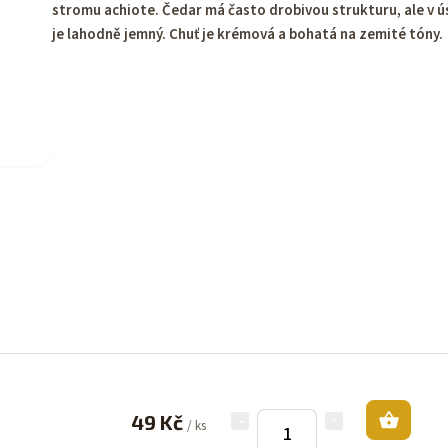
stromu achiote. Čedar má často drobivou strukturu, ale v ú
je lahodně jemný. Chuť je krémová a bohatá na zemité tóny.
49 Kč
/ ks