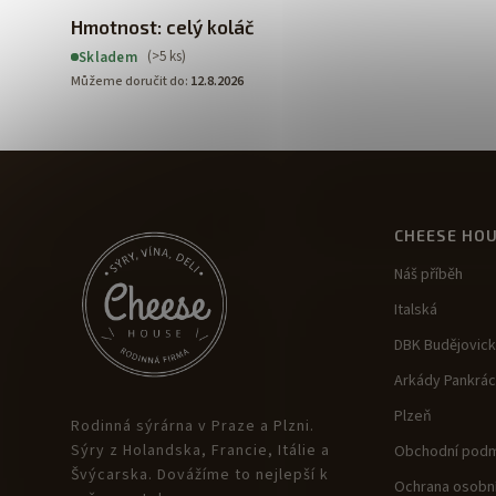
Hmotnost: celý koláč
(>5 ks)
Skladem
Můžeme doručit do:
12.8.2026
CHEESE HO
Náš příběh
Italská
DBK Budějovic
Arkády Pankrác
Plzeň
Rodinná sýrárna v Praze a Plzni.
Sýry z Holandska, Francie, Itálie a
Obchodní podm
Švýcarska. Dovážíme to nejlepší k
Ochrana osobní