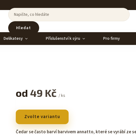
Hledat
Delikatesy
Příslušenství k sýru
Pro firmy
od
49 Kč
/ ks
Zvolte variantu
Čedar se často barví barvivem annatto, které se vyrábí ze 