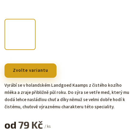
Zvolte variantu
Vyrábí se v holandském Landgoed Kaamps z čistého kozího
mléka a zraje přibližně půl roku. Do sýra se vetře med, který mu
dodá lehce nasládlou chuť a díky němuž se velmi dobře hodí k
čistému, chuťově výraznému charakteru této speciality.
od
79 Kč
/ ks