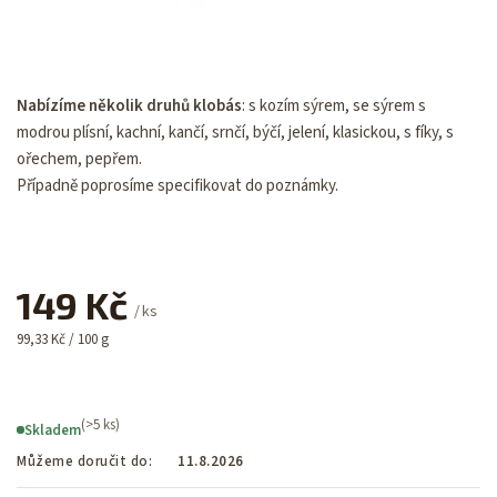
Nabízíme několik druhů klobás
: s kozím sýrem, se sýrem s
modrou plísní, kachní, kančí, srnčí, býčí, jelení, klasickou, s fíky, s
ořechem, pepřem.
Případně poprosíme specifikovat do poznámky.
149 Kč
/ ks
99,33 Kč / 100 g
(>5 ks)
Skladem
Můžeme doručit do:
11.8.2026