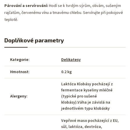
Párování a servírování:
Hodí se k tvrdým sýrům, olivám, sušeným
rajčatům, červenému vínu a tmavému chlebu. Servírujte při pokojové
teplotě.
Doplňkové parametry
Kategorie
:
Delikatesy
Hmotnost
:
0.2 kg
Laktóza Klobásy pocházejí z
fermentace kyseliny mléčné
Alergeny
:
(typické pro sušené
klobásy).Váha je závislá na
jednotlivém typu klobásky
Vepřové maso pocházející z EU,
sůl, laktóza, dextróza,