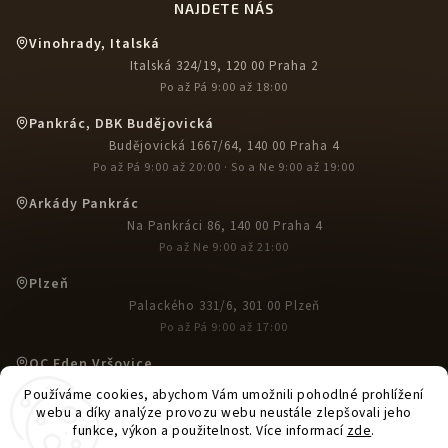
NAJDETE NÁS
Vinohrady, Italská
Italská 324/19, 120 00 Praha 2
Po až Pá 9:00 až 18:00
Pankrác, DBK Budějovická
Budějovická 1667/64, 140 00 Praha 4
Po až Pá 9:00 až 20:00 · So a Ne 9:00 až 19:00
Arkády Pankrác
Na Pankráci 86, 140 00 Praha 4
Po až Ne 9:00 až 21:00
Plzeň
Palackého 331/6, 301 00 Plzeň
Po až Pá 9:00 až 17:00
OC Eden Vršovice
U Slavie 1527, 100 00 Praha 10-Vršovice
Používáme cookies, abychom Vám umožnili pohodlné prohlížení
Po až Ne 9:00 až 21:00
webu a díky analýze provozu webu neustále zlepšovali jeho
funkce, výkon a použitelnost. Více informací
zde
.