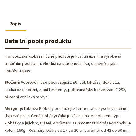
Popis
Detailní popis produktu
Francouzská klobása různé příchutě je kvalitní uzenina vyrobená
tradičním postupem. Vhodná na studenou mísu, sendviče i jako
součást tapas.
Složení:
Vepřové maso pocházející z EU, sůl, laktóza, dextróza,
sacharóza, koření, zrání fermenty, potravinářský konzervant E 252,
přírodní vepřová střeva
Alergeny:
Laktóza Klobásy pocházejí z fermentace kyseliny mléčné
(typické pro sušené klobásy).Váha je závislá na jednotlivém typu
klobásky a jejich vysušení. V průměru se hmotnost klobásek pohybuje
kolem 160gr. Rozměry: Délka od 17 do 20 cm, průměr od 42 do 50 mm