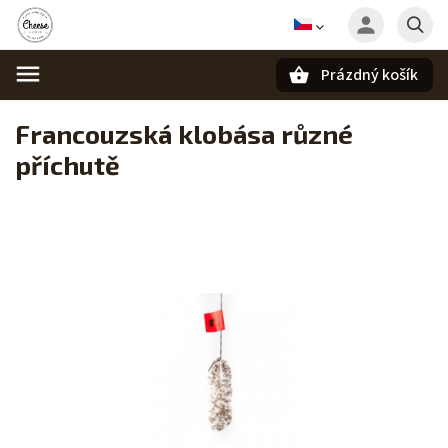
Prázdný košík
Hledat
Francouzská klobása různé
příchutě