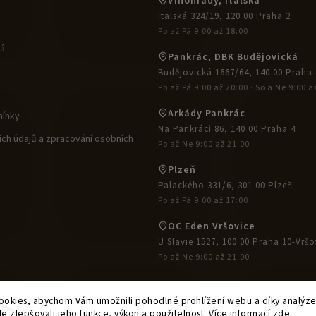
Vinohrady, Italská
Italská 324/19, 120 00 Praha 2
Po až Pá 9:00 až 18:00
ká
Pankrác, DBK Budějovická
Budějovická 1667/64, 140 00 Praha 
Po až Pá 9:00 až 20:00 · So a Ne 9:00 a
Arkády Pankrác
ínky
Na Pankráci 86, 140 00 Praha 4
ch údajů a zpracování osobních
Po až Ne 9:00 až 21:00
Plzeň
Palackého 331/6, 301 00 Plzeň
Po až Pá 9:00 až 17:00
OC Eden Vršovice
U Slavie 1527, 100 00 Praha 10-Vršo
Po až Ne 9:00 až 21:00
okies, abychom Vám umožnili pohodlné prohlížení webu a díky analýz
e zlepšovali jeho funkce, výkon a použitelnost. Více informací
zde
.