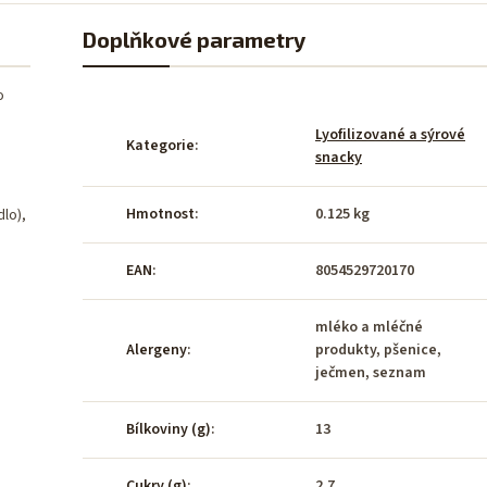
Doplňkové parametry
o
Lyofilizované a sýrové
Kategorie
:
snacky
Hmotnost
:
0.125 kg
dlo),
EAN
:
8054529720170
mléko a mléčné
Alergeny
:
produkty, pšenice,
ječmen, seznam
Bílkoviny (g)
:
13
Cukry (g)
:
2.7