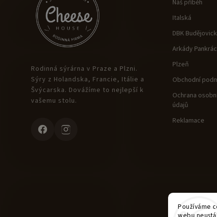
Náš příběh
Italská
DBK Budějovic
Arkády Pankrác
Plzeň
Rodinná sýrárna v Praze a Plzni.
Sýry z Holandska, Francie, Itálie a
Obchodní podm
Švýcarska. Dovážíme to nejlepší k
Ochrana osobní
vašemu stolu.
údajů
Reklamace
Používáme co
webu neustál