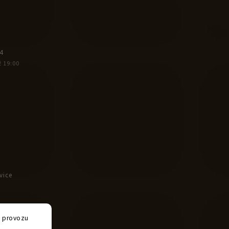
4
ž 19:00
vice
e provozu