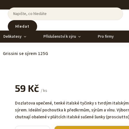
Hledat
Delikatesy
Příslušenství k sýru
Pro firmy
Grissini se sýrem 125G
59 Kč
/ ks
Dozlatova upečené, tenké italské tyčinky s tvrdým italským
sýrem. Ideální pochoutka k předkrmům, sýrům a vínu. Výbor
chutnají obalené v plátcích italské sušené šunky (prosciutto)