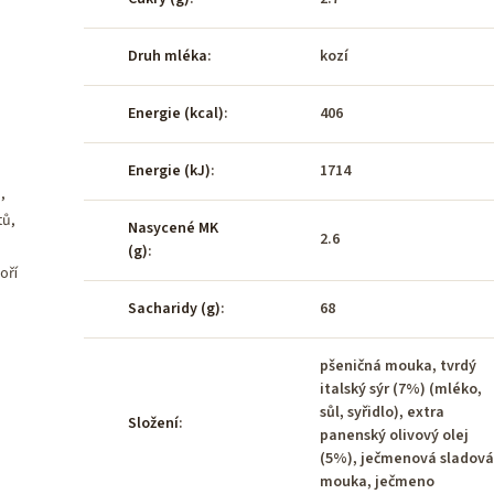
Druh mléka
:
kozí
Energie (kcal)
:
406
Energie (kJ)
:
1714
,
tů,
Nasycené MK
2.6
(g)
:
oří
Sacharidy (g)
:
68
pšeničná mouka, tvrdý
italský sýr (7%) (mléko,
sůl, syřidlo), extra
Složení
:
panenský olivový olej
(5%), ječmenová sladová
mouka, ječmeno