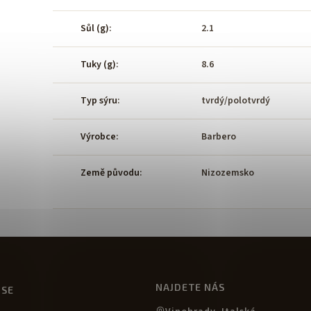
Sůl (g)
:
2.1
Tuky (g)
:
8.6
Typ sýru
:
tvrdý/polotvrdý
Výrobce
:
Barbero
Země původu
:
Nizozemsko
NAJDETE NÁS
USE