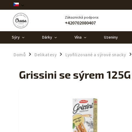
Zákaznická podpora:
+420702080407
Sýry
Dárky
Vína
Uzeniny
Domů
Delikatesy
Lyofilizované a sýrové snacky
/
/
/
Grissini se sýrem 125G