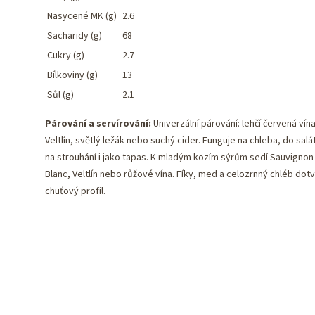
Nasycené MK (g)
2.6
Sacharidy (g)
68
Cukry (g)
2.7
Bílkoviny (g)
13
Sůl (g)
2.1
Párování a servírování:
Univerzální párování: lehčí červená vína
Veltlín, světlý ležák nebo suchý cider. Funguje na chleba, do salá
na strouhání i jako tapas. K mladým kozím sýrům sedí Sauvignon
Blanc, Veltlín nebo růžové vína. Fíky, med a celozrnný chléb dotv
chuťový profil.