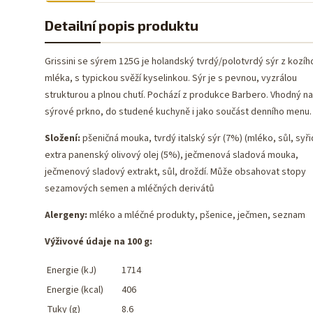
Detailní popis produktu
Grissini se sýrem 125G je holandský tvrdý/polotvrdý sýr z kozíh
mléka, s typickou svěží kyselinkou. Sýr je s pevnou, vyzrálou
strukturou a plnou chutí. Pochází z produkce Barbero. Vhodný na
sýrové prkno, do studené kuchyně i jako součást denního menu.
Složení:
pšeničná mouka, tvrdý italský sýr (7%) (mléko, sůl, syři
extra panenský olivový olej (5%), ječmenová sladová mouka,
ječmenový sladový extrakt, sůl, droždí. Může obsahovat stopy
sezamových semen a mléčných derivátů
Alergeny:
mléko a mléčné produkty, pšenice, ječmen, seznam
Výživové údaje na 100 g:
Energie (kJ)
1714
Energie (kcal)
406
Tuky (g)
8.6