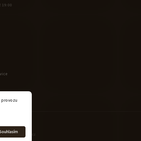
ž 19:00
vice
e provozu
Souhlasím
tet
| Design
Shoptak.cz