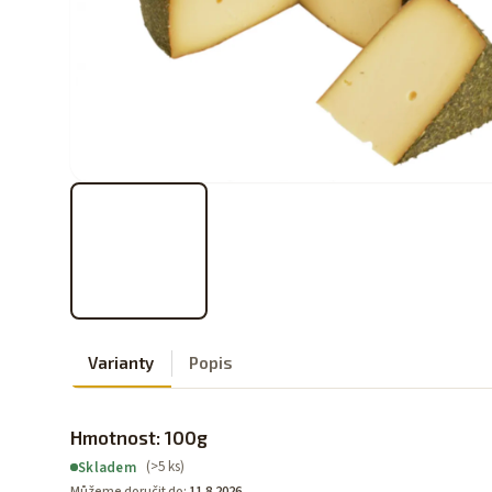
Varianty
Popis
Hmotnost: 100g
(>5 ks)
Skladem
Můžeme doručit do:
11.8.2026