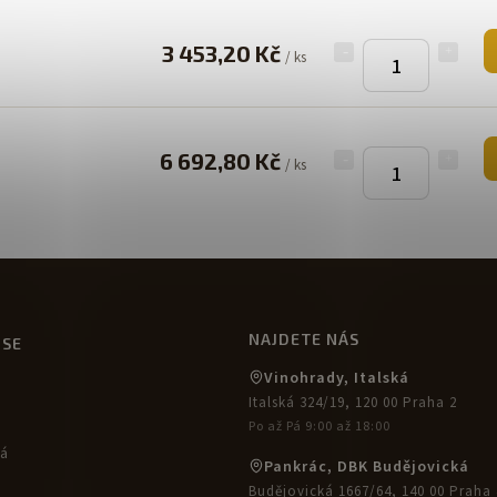
3 453,20 Kč
/ ks
6 692,80 Kč
/ ks
NAJDETE NÁS
USE
Vinohrady, Italská
Italská 324/19, 120 00 Praha 2
Po až Pá 9:00 až 18:00
ká
Pankrác, DBK Budějovická
Budějovická 1667/64, 140 00 Praha 