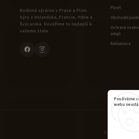
Plzeň
Rodinná sýrárna v Praze a Plzni.
Sýry z Holandska, Francie, Itálie a
Obchodní podm
Švýcarska. Dovážíme to nejlepší k
Ochrana osobní
vašemu stolu.
údajů
Reklamace
Používáme co
webu neustál
Nastavení
Copyright 2026
Che