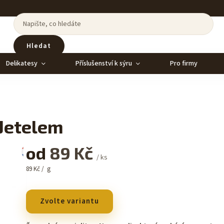
Hledat
Delikatesy
Příslušenství k sýru
Pro firmy
Jetelem
od
89 Kč
/ ks
89 Kč / g
Zvolte variantu