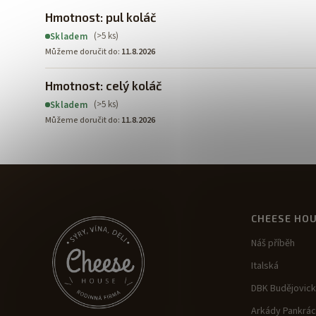
Hmotnost: pul koláč
(>5 ks)
Skladem
Můžeme doručit do:
11.8.2026
Hmotnost: celý koláč
(>5 ks)
Skladem
Můžeme doručit do:
11.8.2026
CHEESE HO
Náš příběh
Italská
DBK Budějovic
Arkády Pankrác