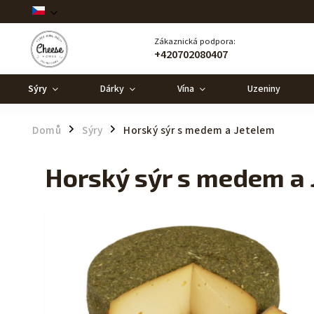
Zákaznická podpora:
+420702080407
Sýry
Dárky
Vína
Uzeniny
Domů
Sýry
Horský sýr s medem a Jetelem
/
/
Horský sýr s medem a 