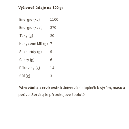
Výživové údaje na 100 g:
Energie (kJ)
1100
Energie (kcal)
270
Tuky (g)
20
Nasycené MK (g)
7
Sacharidy (g)
9
Cukry (g)
6
Bílkoviny (g)
14
Sůl (g)
3
Párování a servírování:
Univerzální doplněk k sýrům, masu a
pečivu. Servírujte při pokojové teplotě.