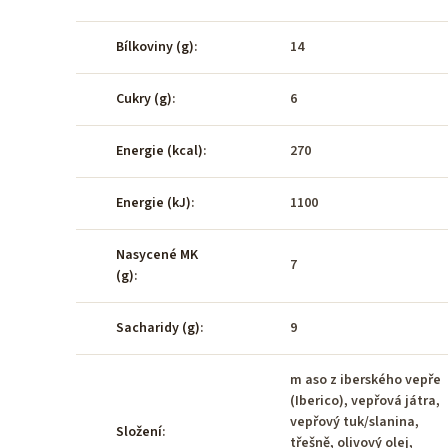
Bílkoviny (g)
:
14
Cukry (g)
:
6
Energie (kcal)
:
270
Energie (kJ)
:
1100
Nasycené MK
7
(g)
:
Sacharidy (g)
:
9
m aso z iberského vepře
(Iberico), vepřová játra,
vepřový tuk/slanina,
Složení
:
třešně, olivový olej,