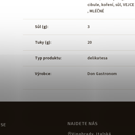
cibule, koření, sůl, VEJCE
, MLÉČNÉ
Sůl (g)
:
3
Tuky (g)
:
20
Typ produktu
:
delikatesa
Výrobce
:
Don Gastronom
NAJDETE NÁS
USE
Vinohrady, Italská