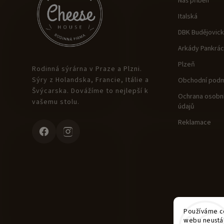
Náš příběh
Italská
DBK Budějovic
Arkády Pankrác
Plzeň
Rodinná sýrárna v Praze a Plzni.
Sýry z Holandska, Francie, Itálie a
Obchodní podm
Švýcarska. Dovážíme to nejlepší k
Ochrana osobní
vašemu stolu.
údajů
Reklamace
Používáme co
webu neustál