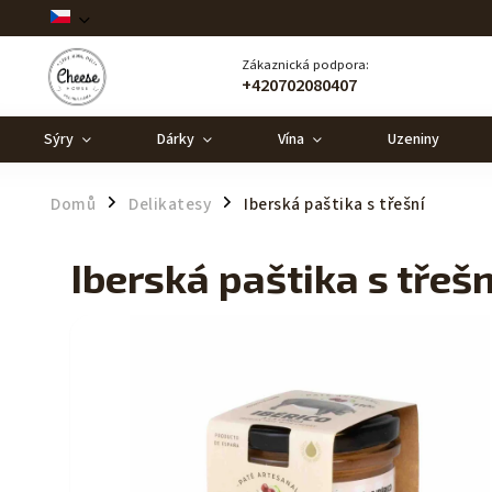
Zákaznická podpora:
+420702080407
Sýry
Dárky
Vína
Uzeniny
Domů
Delikatesy
Iberská paštika s třešní
/
/
Iberská paštika s třešn