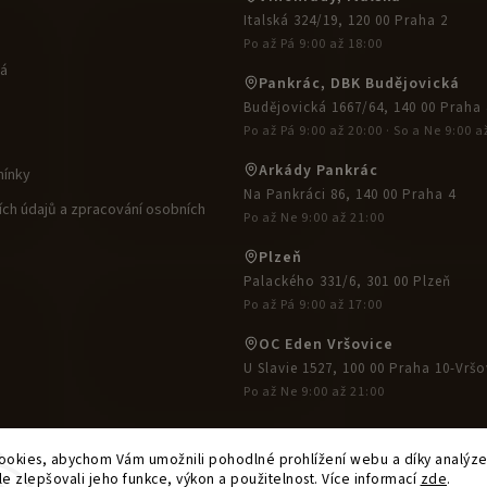
Italská 324/19, 120 00 Praha 2
Po až Pá 9:00 až 18:00
ká
Pankrác, DBK Budějovická
Budějovická 1667/64, 140 00 Praha 
Po až Pá 9:00 až 20:00 · So a Ne 9:00 a
Arkády Pankrác
ínky
Na Pankráci 86, 140 00 Praha 4
ch údajů a zpracování osobních
Po až Ne 9:00 až 21:00
Plzeň
Palackého 331/6, 301 00 Plzeň
Po až Pá 9:00 až 17:00
OC Eden Vršovice
U Slavie 1527, 100 00 Praha 10-Vršo
Po až Ne 9:00 až 21:00
okies, abychom Vám umožnili pohodlné prohlížení webu a díky analýz
e zlepšovali jeho funkce, výkon a použitelnost. Více informací
zde
.