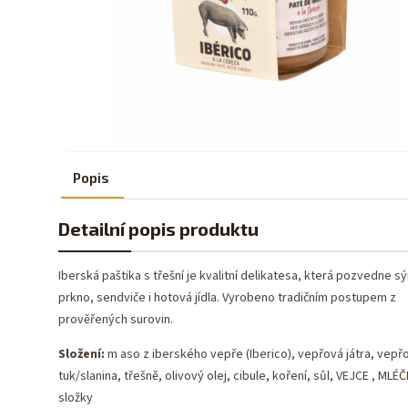
Popis
Detailní popis produktu
Iberská paštika s třešní je kvalitní delikatesa, která pozvedne s
prkno, sendviče i hotová jídla. Vyrobeno tradičním postupem z
prověřených surovin.
Složení:
m aso z iberského vepře (Iberico), vepřová játra, vepř
tuk/slanina, třešně, olivový olej, cibule, koření, sůl, VEJCE , MLÉ
složky