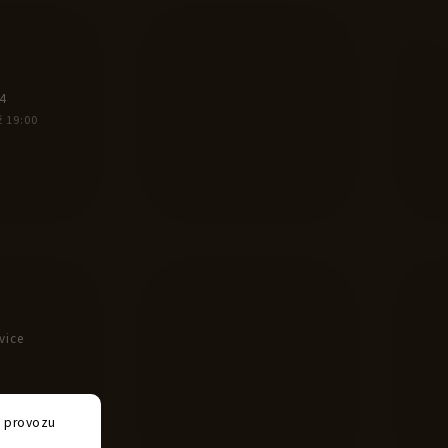
4
ž 19:00
vice
e provozu