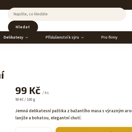
Hledat
Delikatesy
Příslušenství k sýru
Pro firmy
í
99 Kč
/ ks
90 Kč / 100 g
Jemná delikatesní paštika z bažantího masa s výrazným ar
lanýže a bohatou, elegantní chutí.