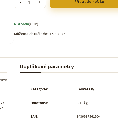
Přidat do košíku
Skladem
(>5 ks)
Můžeme doručit do:
12.8.2026
Doplňkové parametry
ýrové
Kategorie
:
Delikatesy
ový
Hmotnost
:
0.11 kg
ČNÉ
EAN
:
8436587561504