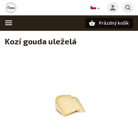
Prázdný košík
Hledat
Kozí gouda uleželá