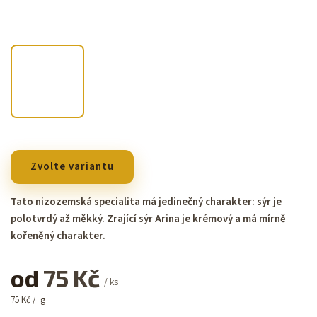
Zvolte variantu
Tato nizozemská specialita má jedinečný charakter: sýr je
polotvrdý až měkký. Zrající sýr Arina je krémový a má mírně
kořeněný charakter.
od
75 Kč
/ ks
75 Kč / g