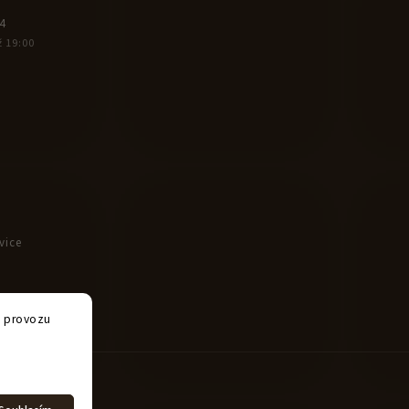
4
ž 19:00
vice
e provozu