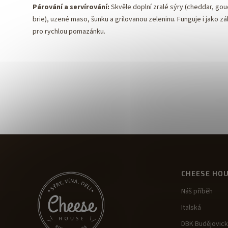
Párování a servírování:
Skvěle doplní zralé sýry (cheddar, gou
brie), uzené maso, šunku a grilovanou zeleninu. Funguje i jako zá
pro rychlou pomazánku.
CHEESE HO
Náš příběh
Italská
DBK Budějovic