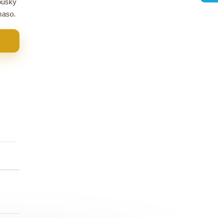
kousky
maso.