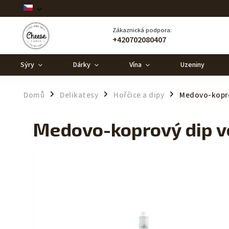
Zákaznická podpora:
+420702080407
Sýry
Dárky
Vína
Uzeniny
Domů
Delikatesy
Hořčice a dipy
Medovo-kopro
/
/
/
Medovo-koprový dip v