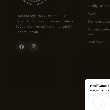
Arkády Pankrác
Plzeň
Rodinná sýrárna v Praze a Plzni.
Sýry z Holandska, Francie, Itálie a
Obchodní podm
Švýcarska. Dovážíme to nejlepší k
Ochrana osobní
vašemu stolu.
údajů
Reklamace
Používáme co
webu neustál
Nastavení