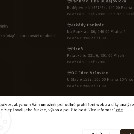
Pankrác, DBK Budějovická
Budějovická 1667/64, 140 00 Praha 
Po až Pá 9:00 až 20:00 · So a Ne 9:00 a
Arkády Pankrác
ínky
Na Pankráci 86, 140 00 Praha 4
ch údajů a zpracování osobních
Po až Ne 9:00 až 21:00
Plzeň
Palackého 331/6, 301 00 Plzeň
Po až Pá 9:00 až 17:00
OC Eden Vršovice
U Slavie 1527, 100 00 Praha 10-Vršo
Po až Ne 9:00 až 21:00
okies, abychom Vám umožnili pohodlné prohlížení webu a díky analýz
e zlepšovali jeho funkce, výkon a použitelnost. Více informací
zde
.