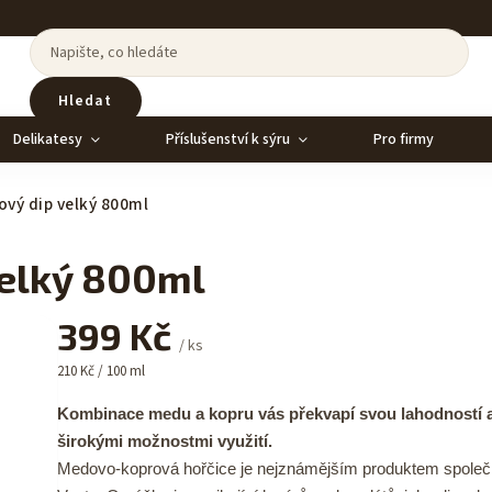
Hledat
Delikatesy
Příslušenství k sýru
Pro firmy
vý dip velký 800ml
elký 800ml
399 Kč
/ ks
210 Kč / 100 ml
Kombinace medu a kopru vás překvapí svou lahodností 
širokými možnostmi využití.
Medovo-koprová hořčice je nejznámějším produktem společ