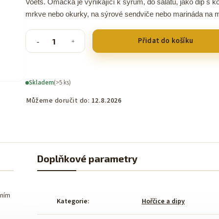
Voets. Omáčka je vynikající k sýrům, do salátů, jako dip s 
mrkve nebo okurky, na sýrové sendviče nebo marináda na 
Přidat do košíku
Skladem
(>5 ks)
Můžeme doručit do:
12.8.2026
Doplňkové parametry
čním
Kategorie
:
Hořčice a dipy