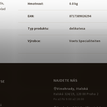
da,
Hmotnost
:
0.8 kg
klad
EAN
:
8717389026294
Typ produktu
:
delikatesa
Výrobce
:
Voets Specialiteiten
NAJDETE NÁS
USE
Vinohrady, Italská
Italská 324/19, 120 00 Praha 2
Po až Pá 9:00 až 18:00
ká